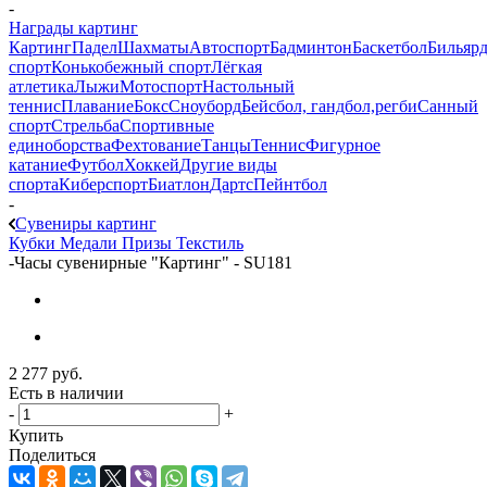
-
Награды картинг
Картинг
Падел
Шахматы
Автоспорт
Бадминтон
Баскетбол
Бильяр
спорт
Конькобежный спорт
Лёгкая
атлетика
Лыжи
Мотоспорт
Настольный
теннис
Плавание
Бокс
Сноуборд
Бейсбол, гандбол,регби
Санный
спорт
Стрельба
Спортивные
единоборства
Фехтование
Танцы
Теннис
Фигурное
катание
Футбол
Хоккей
Другие виды
спорта
Киберспорт
Биатлон
Дартс
Пейнтбол
-
Сувениры картинг
Кубки
Медали
Призы
Текстиль
-
Часы сувенирные "Картинг" - SU181
2 277
руб.
Есть в наличии
-
+
Купить
Поделиться