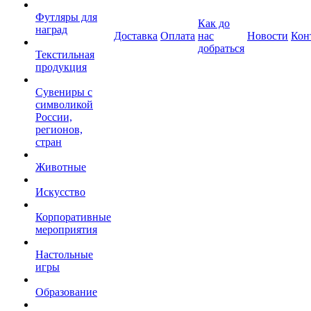
Футляры для
Как до
наград
Доставка
Оплата
нас
Новости
Кон
добраться
Текстильная
продукция
Сувениры с
символикой
России,
регионов,
стран
Животные
Искусство
Корпоративные
мероприятия
Настольные
игры
Образование