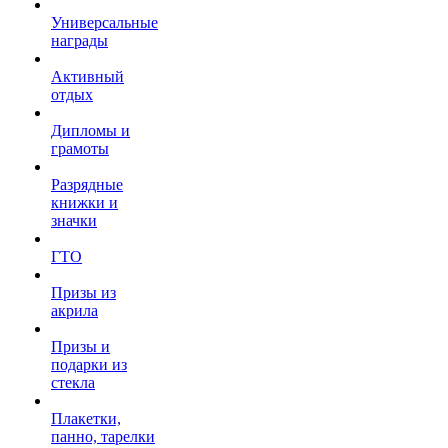
Универсальные
награды
Активный
отдых
Дипломы и
грамоты
Разрядные
книжки и
значки
ГТО
Призы из
акрила
Призы и
подарки из
стекла
Плакетки,
панно, тарелки