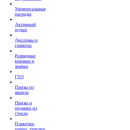
Универсальные
награды
Активный
отдых
Дипломы и
грамоты
Разрядные
книжки и
значки
ГТО
Призы из
акрила
Призы и
подарки из
стекла
Плакетки,
панно, тарелки