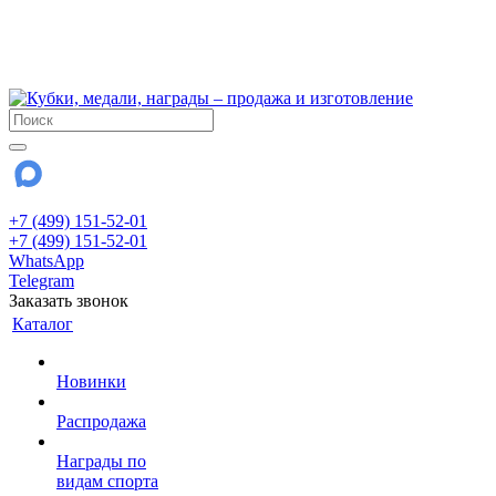
!!! Внимание !!!
6 и 7 августа - магазин работает до 18:00
15 августа - выходной
До сентября Воскресенье - выходной день.
+7 (499) 151-52-01
+7 (499) 151-52-01
WhatsApp
Telegram
Заказать звонок
Каталог
Новинки
Распродажа
Награды по
видам спорта