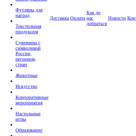
Футляры для
Как до
наград
Доставка
Оплата
нас
Новости
Кон
добраться
Текстильная
продукция
Сувениры с
символикой
России,
регионов,
стран
Животные
Искусство
Корпоративные
мероприятия
Настольные
игры
Образование