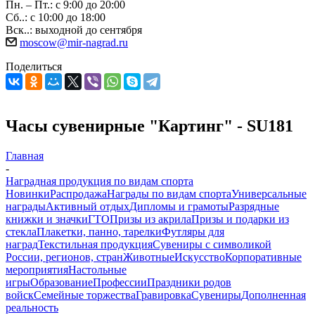
Пн. – Пт.: с 9:00 до 20:00
Сб..: с 10:00 до 18:00
Вск..: выходной до сентября
moscow@mir-nagrad.ru
Поделиться
Часы сувенирные "Картинг" - SU181
Главная
-
Наградная продукция по видам спорта
Новинки
Распродажа
Награды по видам спорта
Универсальные
награды
Активный отдых
Дипломы и грамоты
Разрядные
книжки и значки
ГТО
Призы из акрила
Призы и подарки из
стекла
Плакетки, панно, тарелки
Футляры для
наград
Текстильная продукция
Сувениры с символикой
России, регионов, стран
Животные
Искусство
Корпоративные
мероприятия
Настольные
игры
Образование
Профессии
Праздники родов
войск
Семейные торжества
Гравировка
Сувениры
Дополненная
реальность