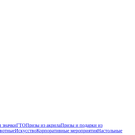
 значки
ГТО
Призы из акрила
Призы и подарки из
вотные
Искусство
Корпоративные мероприятия
Настольные