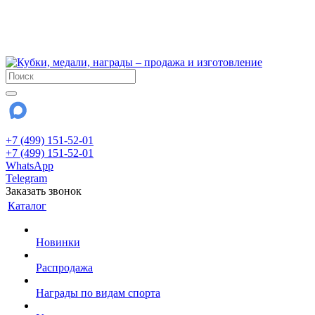
!!! Внимание !!!
6 и 7 августа - магазин работает до 18:00
15 августа - выходной
До сентября Воскресенье - выходной день.
+7 (499) 151-52-01
+7 (499) 151-52-01
WhatsApp
Telegram
Заказать звонок
Каталог
Новинки
Распродажа
Награды по видам спорта