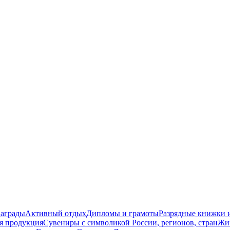
награды
Активный отдых
Дипломы и грамоты
Разрядные книжки и
я продукция
Сувениры с символикой России, регионов, стран
Жи