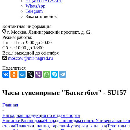
+7 (499) 151-52-01
WhatsApp
Telegram
Заказать звонок
Контактная информация
г. Москва, Ленинградский проспект, д. 62.
Режим работы:
Пн. – Пт.: с 9:00 до 20:00
Сб..: с 10:00 до 18:00
Вск..: выходной до сентября
moscow@mir-nagrad.ru
Поделиться
Часы сувенирные "Баскетбол" - SU157
Главная
-
Наградная продукция по видам спорта
Новинки
Распродажа
Награды по видам спорта
Универсальные 
стекла
Плакетки, панно, тарелки
Футляры для наград
Текстильна