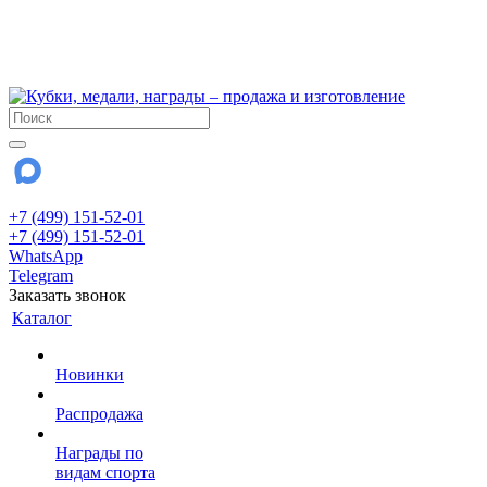
!!! Внимание !!!
6 и 7 августа - магазин работает до 18:00
15 августа - выходной
До сентября Воскресенье - выходной день.
+7 (499) 151-52-01
+7 (499) 151-52-01
WhatsApp
Telegram
Заказать звонок
Каталог
Новинки
Распродажа
Награды по
видам спорта