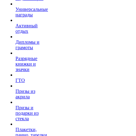
Универсальные
награды
Активный
отдых
Дипломы и
грамоты
Разрядные
книжки и
значки
ГТО
Призы из
акрила
Призы и
подарки из
стекла
Плакетки,
панно, тарелки