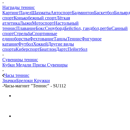
-
Награды теннис
Картинг
Падел
Шахматы
Автоспорт
Бадминтон
Баскетбол
Бильяр
спорт
Конькобежный спорт
Лёгкая
атлетика
Лыжи
Мотоспорт
Настольный
теннис
Плавание
Бокс
Сноуборд
Бейсбол, гандбол,регби
Санный
спорт
Стрельба
Спортивные
единоборства
Фехтование
Танцы
Теннис
Фигурное
катание
Футбол
Хоккей
Другие виды
спорта
Киберспорт
Биатлон
Дартс
Пейнтбол
-
Сувениры теннис
Кубки
Медали
Призы
Сувениры
-
Часы теннис
Значки
Брелоки
Кружки
-
Часы-магнит "Теннис" - SU112