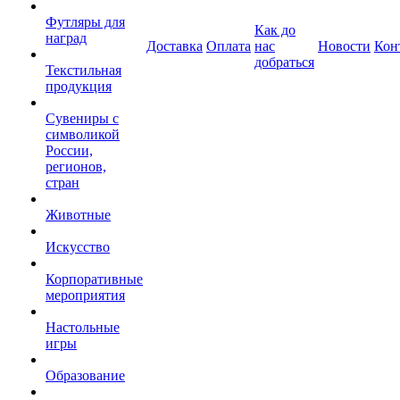
Футляры для
Как до
наград
Доставка
Оплата
нас
Новости
Кон
добраться
Текстильная
продукция
Сувениры с
символикой
России,
регионов,
стран
Животные
Искусство
Корпоративные
мероприятия
Настольные
игры
Образование