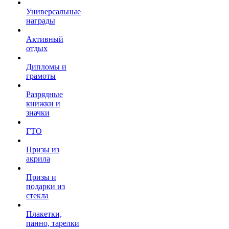
Универсальные
награды
Активный
отдых
Дипломы и
грамоты
Разрядные
книжки и
значки
ГТО
Призы из
акрила
Призы и
подарки из
стекла
Плакетки,
панно, тарелки