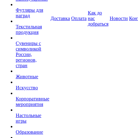
Футляры для
Как до
наград
Доставка
Оплата
нас
Новости
Кон
добраться
Текстильная
продукция
Сувениры с
символикой
России,
регионов,
стран
Животные
Искусство
Корпоративные
мероприятия
Настольные
игры
Образование