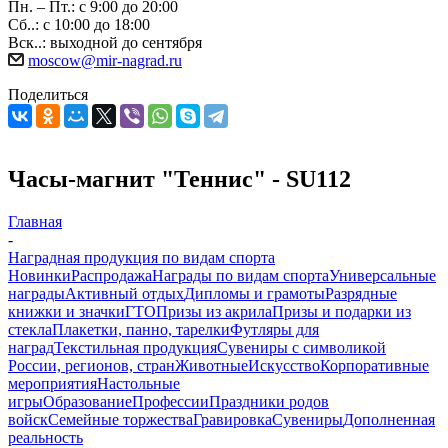
Пн. – Пт.: с 9:00 до 20:00
Сб..: с 10:00 до 18:00
Вск..: выходной до сентября
moscow@mir-nagrad.ru
Поделиться
Часы-магнит "Теннис" - SU112
Главная
-
Наградная продукция по видам спорта
Новинки
Распродажа
Награды по видам спорта
Универсальные
награды
Активный отдых
Дипломы и грамоты
Разрядные
книжки и значки
ГТО
Призы из акрила
Призы и подарки из
стекла
Плакетки, панно, тарелки
Футляры для
наград
Текстильная продукция
Сувениры с символикой
России, регионов, стран
Животные
Искусство
Корпоративные
мероприятия
Настольные
игры
Образование
Профессии
Праздники родов
войск
Семейные торжества
Гравировка
Сувениры
Дополненная
реальность