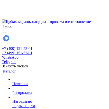
!!! Внимание !!!
6 и 7 августа - магазин работает до 18:00
15 августа - выходной
До сентября Воскресенье - выходной день.
+7 (499) 151-52-01
+7 (499) 151-52-01
WhatsApp
Telegram
Заказать звонок
Каталог
Новинки
Распродажа
Награды по
видам спорта