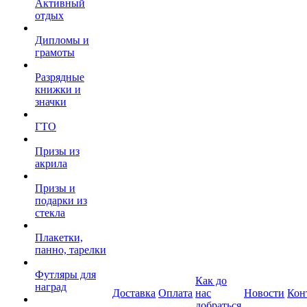
Активный
отдых
Дипломы и
грамоты
Разрядные
книжки и
значки
ГТО
Призы из
акрила
Призы и
подарки из
стекла
Плакетки,
панно, тарелки
Футляры для
Как до
наград
Доставка
Оплата
нас
Новости
Кон
добраться