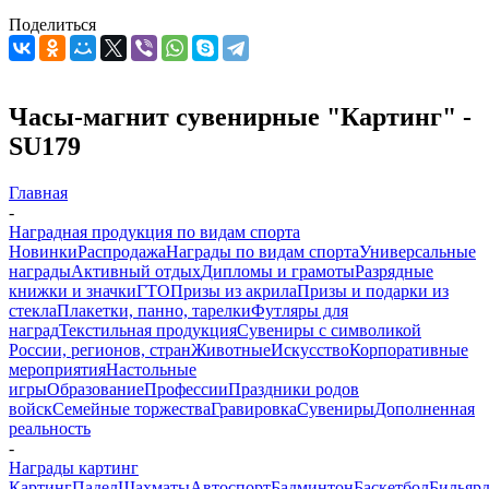
Поделиться
Часы-магнит сувенирные "Картинг" -
SU179
Главная
-
Наградная продукция по видам спорта
Новинки
Распродажа
Награды по видам спорта
Универсальные
награды
Активный отдых
Дипломы и грамоты
Разрядные
книжки и значки
ГТО
Призы из акрила
Призы и подарки из
стекла
Плакетки, панно, тарелки
Футляры для
наград
Текстильная продукция
Сувениры с символикой
России, регионов, стран
Животные
Искусство
Корпоративные
мероприятия
Настольные
игры
Образование
Профессии
Праздники родов
войск
Семейные торжества
Гравировка
Сувениры
Дополненная
реальность
-
Награды картинг
Картинг
Падел
Шахматы
Автоспорт
Бадминтон
Баскетбол
Бильяр