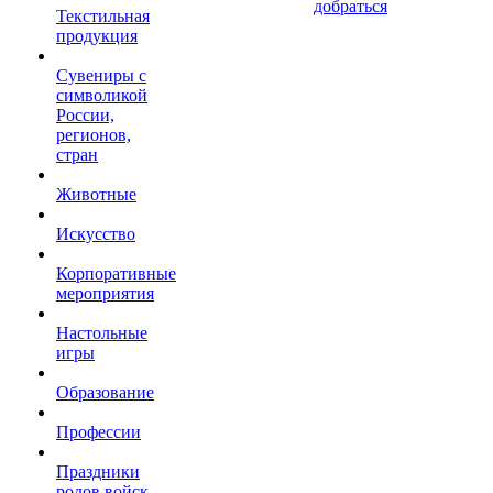
добраться
Текстильная
продукция
Сувениры с
символикой
России,
регионов,
стран
Животные
Искусство
Корпоративные
мероприятия
Настольные
игры
Образование
Профессии
Праздники
родов войск