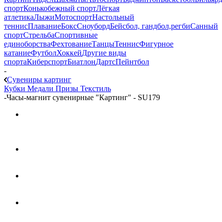
спорт
Конькобежный спорт
Лёгкая
атлетика
Лыжи
Мотоспорт
Настольный
теннис
Плавание
Бокс
Сноуборд
Бейсбол, гандбол,регби
Санный
спорт
Стрельба
Спортивные
единоборства
Фехтование
Танцы
Теннис
Фигурное
катание
Футбол
Хоккей
Другие виды
спорта
Киберспорт
Биатлон
Дартс
Пейнтбол
-
Сувениры картинг
Кубки
Медали
Призы
Текстиль
-
Часы-магнит сувенирные "Картинг" - SU179