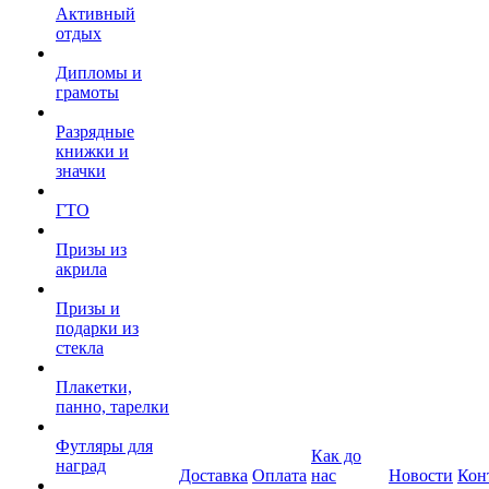
Активный
отдых
Дипломы и
грамоты
Разрядные
книжки и
значки
ГТО
Призы из
акрила
Призы и
подарки из
стекла
Плакетки,
панно, тарелки
Футляры для
Как до
наград
Доставка
Оплата
нас
Новости
Кон