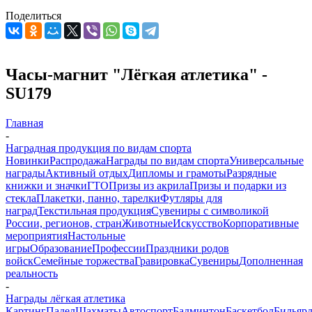
Поделиться
Часы-магнит "Лёгкая атлетика" -
SU179
Главная
-
Наградная продукция по видам спорта
Новинки
Распродажа
Награды по видам спорта
Универсальные
награды
Активный отдых
Дипломы и грамоты
Разрядные
книжки и значки
ГТО
Призы из акрила
Призы и подарки из
стекла
Плакетки, панно, тарелки
Футляры для
наград
Текстильная продукция
Сувениры с символикой
России, регионов, стран
Животные
Искусство
Корпоративные
мероприятия
Настольные
игры
Образование
Профессии
Праздники родов
войск
Семейные торжества
Гравировка
Сувениры
Дополненная
реальность
-
Награды лёгкая атлетика
Картинг
Падел
Шахматы
Автоспорт
Бадминтон
Баскетбол
Бильяр