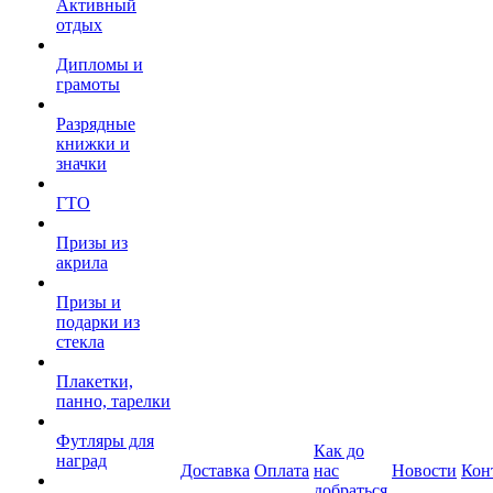
Активный
отдых
Дипломы и
грамоты
Разрядные
книжки и
значки
ГТО
Призы из
акрила
Призы и
подарки из
стекла
Плакетки,
панно, тарелки
Футляры для
Как до
наград
Доставка
Оплата
нас
Новости
Кон
добраться