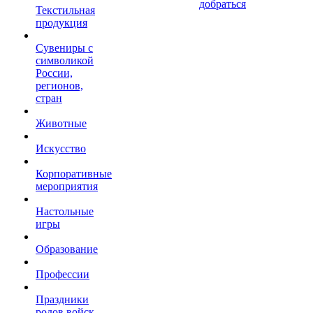
добраться
Текстильная
продукция
Сувениры с
символикой
России,
регионов,
стран
Животные
Искусство
Корпоративные
мероприятия
Настольные
игры
Образование
Профессии
Праздники
родов войск