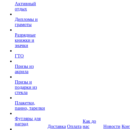
Активный
отдых
Дипломы и
грамоты
Разрядные
книжки и
значки
ГТО
Призы из
акрила
Призы и
подарки из
стекла
Плакетки,
панно, тарелки
Футляры для
Как до
наград
Доставка
Оплата
нас
Новости
Кон