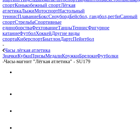
спорт
Конькобежный спорт
Лёгкая
атлетика
Лыжи
Мотоспорт
Настольный
теннис
Плавание
Бокс
Сноуборд
Бейсбол, гандбол,регби
Санный
спорт
Стрельба
Спортивные
единоборства
Фехтование
Танцы
Теннис
Фигурное
катание
Футбол
Хоккей
Другие виды
спорта
Киберспорт
Биатлон
Дартс
Пейнтбол
-
Часы лёгкая атлетика
Значки
Кубки
Призы
Медали
Кружки
Брелоки
Футболки
-
Часы-магнит "Лёгкая атлетика" - SU179