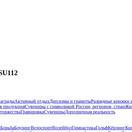
SU112
награды
Активный отдых
Дипломы и грамоты
Разрядные книжки и
я продукция
Сувениры с символикой России, регионов, стран
Жи
торжества
Гравировка
Сувениры
Дополненная реальность
д
Борьба
Боулинг
Велоспорт
Волейбол
Гимнастика
Гольф
Кёрлинг
Ко