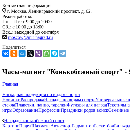
Контактная информация
г. Москва, Ленинградский проспект, д. 62.
Режим работы:
Пн. – Пт.: с 9:00 до 20:00
Сб..: с 10:00 до 18:00
Вск..: выходной до сентября
moscow@mir-nagrad.ru
Поделиться
Часы-магнит "Конькобежный спорт" - 
Главная
-
Наградная продукция по видам спорта
Новинки
Распродажа
Награды по видам спорта
Универсальные 
стекла
Плакетки, панно, тарелки
Футляры для наград
Текстильна
игры
Образование
Профессии
Праздники родов войск
Семейные 
-
Награды конькобежный спорт
Картинг
Падел
Шахматы
Автоспорт
Бадминтон
Баскетбол
Бильяр