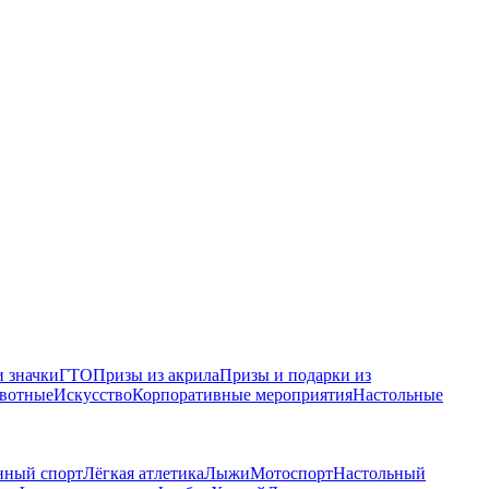
 значки
ГТО
Призы из акрила
Призы и подарки из
вотные
Искусство
Корпоративные мероприятия
Настольные
нный спорт
Лёгкая атлетика
Лыжи
Мотоспорт
Настольный