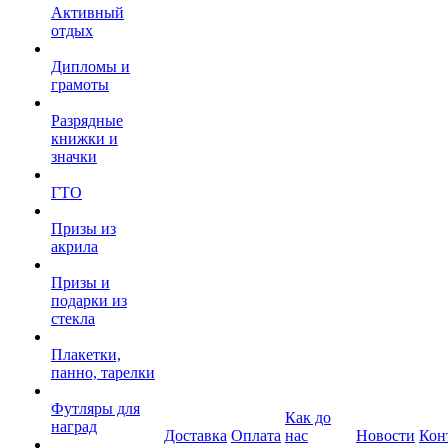
Активный
отдых
Дипломы и
грамоты
Разрядные
книжки и
значки
ГТО
Призы из
акрила
Призы и
подарки из
стекла
Плакетки,
панно, тарелки
Футляры для
Как до
наград
Доставка
Оплата
нас
Новости
Кон