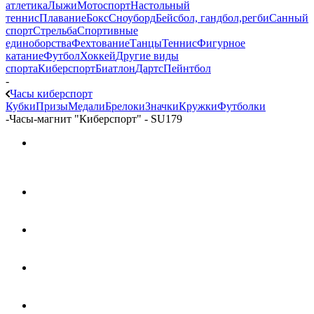
атлетика
Лыжи
Мотоспорт
Настольный
теннис
Плавание
Бокс
Сноуборд
Бейсбол, гандбол,регби
Санный
спорт
Стрельба
Спортивные
единоборства
Фехтование
Танцы
Теннис
Фигурное
катание
Футбол
Хоккей
Другие виды
спорта
Киберспорт
Биатлон
Дартс
Пейнтбол
-
Часы киберспорт
Кубки
Призы
Медали
Брелоки
Значки
Кружки
Футболки
-
Часы-магнит "Киберспорт" - SU179