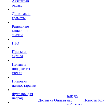
Активный
отдых
Дипломы и
грамоты
Разрядные
книжки и
значки
ГТО
Призы из
акрила
Призы и
подарки из
стекла
Плакетки,
панно, тарелки
Футляры для
Как до
наград
Доставка
Оплата
нас
Новости
Кон
добраться