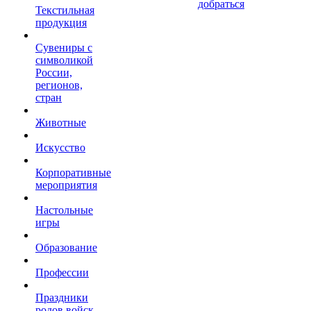
добраться
Текстильная
продукция
Сувениры с
символикой
России,
регионов,
стран
Животные
Искусство
Корпоративные
мероприятия
Настольные
игры
Образование
Профессии
Праздники
родов войск