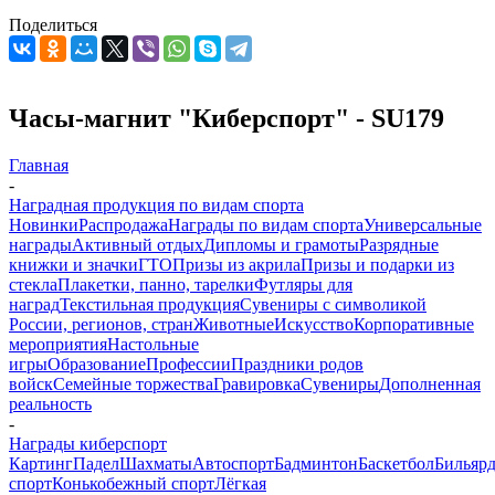
Поделиться
Часы-магнит "Киберспорт" - SU179
Главная
-
Наградная продукция по видам спорта
Новинки
Распродажа
Награды по видам спорта
Универсальные
награды
Активный отдых
Дипломы и грамоты
Разрядные
книжки и значки
ГТО
Призы из акрила
Призы и подарки из
стекла
Плакетки, панно, тарелки
Футляры для
наград
Текстильная продукция
Сувениры с символикой
России, регионов, стран
Животные
Искусство
Корпоративные
мероприятия
Настольные
игры
Образование
Профессии
Праздники родов
войск
Семейные торжества
Гравировка
Сувениры
Дополненная
реальность
-
Награды киберспорт
Картинг
Падел
Шахматы
Автоспорт
Бадминтон
Баскетбол
Бильяр
спорт
Конькобежный спорт
Лёгкая