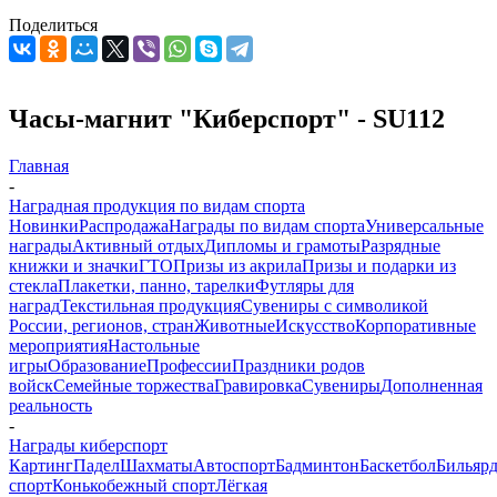
Поделиться
Часы-магнит "Киберспорт" - SU112
Главная
-
Наградная продукция по видам спорта
Новинки
Распродажа
Награды по видам спорта
Универсальные
награды
Активный отдых
Дипломы и грамоты
Разрядные
книжки и значки
ГТО
Призы из акрила
Призы и подарки из
стекла
Плакетки, панно, тарелки
Футляры для
наград
Текстильная продукция
Сувениры с символикой
России, регионов, стран
Животные
Искусство
Корпоративные
мероприятия
Настольные
игры
Образование
Профессии
Праздники родов
войск
Семейные торжества
Гравировка
Сувениры
Дополненная
реальность
-
Награды киберспорт
Картинг
Падел
Шахматы
Автоспорт
Бадминтон
Баскетбол
Бильяр
спорт
Конькобежный спорт
Лёгкая