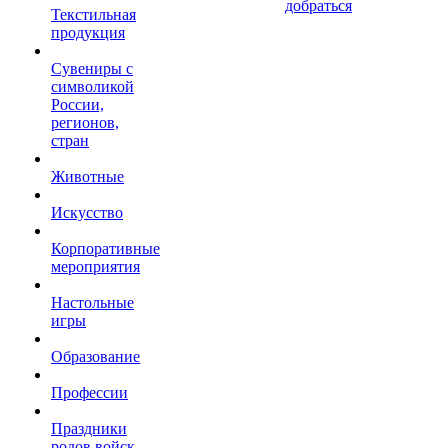
добраться
Текстильная
продукция
Сувениры с
символикой
России,
регионов,
стран
Животные
Искусство
Корпоративные
мероприятия
Настольные
игры
Образование
Профессии
Праздники
родов войск