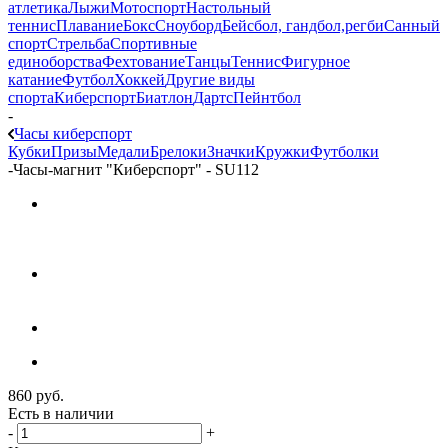
атлетика
Лыжи
Мотоспорт
Настольный
теннис
Плавание
Бокс
Сноуборд
Бейсбол, гандбол,регби
Санный
спорт
Стрельба
Спортивные
единоборства
Фехтование
Танцы
Теннис
Фигурное
катание
Футбол
Хоккей
Другие виды
спорта
Киберспорт
Биатлон
Дартс
Пейнтбол
-
Часы киберспорт
Кубки
Призы
Медали
Брелоки
Значки
Кружки
Футболки
-
Часы-магнит "Киберспорт" - SU112
860
руб.
Есть в наличии
-
+