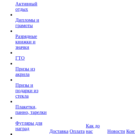
Активный
отдых
Дипломы и
грамоты
Разрядные
книжки и
значки
ГТО
Призы из
акрила
Призы и
подарки из
стекла
Плакетки,
панно, тарелки
Футляры для
Как до
наград
Доставка
Оплата
нас
Новости
Кон