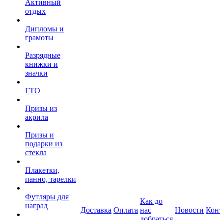
Активный
отдых
Дипломы и
грамоты
Разрядные
книжки и
значки
ГТО
Призы из
акрила
Призы и
подарки из
стекла
Плакетки,
панно, тарелки
Футляры для
Как до
наград
Доставка
Оплата
нас
Новости
Кон
добраться