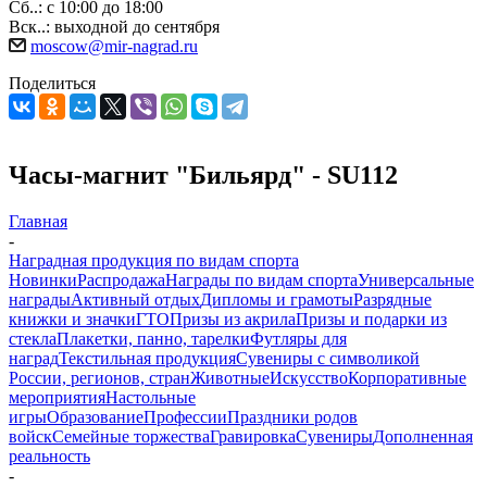
Сб..: с 10:00 до 18:00
Вск..: выходной до сентября
moscow@mir-nagrad.ru
Поделиться
Часы-магнит "Бильярд" - SU112
Главная
-
Наградная продукция по видам спорта
Новинки
Распродажа
Награды по видам спорта
Универсальные
награды
Активный отдых
Дипломы и грамоты
Разрядные
книжки и значки
ГТО
Призы из акрила
Призы и подарки из
стекла
Плакетки, панно, тарелки
Футляры для
наград
Текстильная продукция
Сувениры с символикой
России, регионов, стран
Животные
Искусство
Корпоративные
мероприятия
Настольные
игры
Образование
Профессии
Праздники родов
войск
Семейные торжества
Гравировка
Сувениры
Дополненная
реальность
-