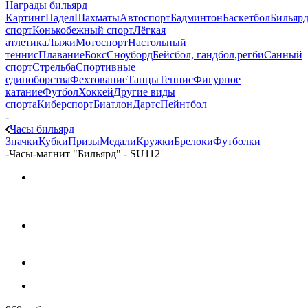
Награды бильярд
Картинг
Падел
Шахматы
Автоспорт
Бадминтон
Баскетбол
Бильяр
спорт
Конькобежный спорт
Лёгкая
атлетика
Лыжи
Мотоспорт
Настольный
теннис
Плавание
Бокс
Сноуборд
Бейсбол, гандбол,регби
Санный
спорт
Стрельба
Спортивные
единоборства
Фехтование
Танцы
Теннис
Фигурное
катание
Футбол
Хоккей
Другие виды
спорта
Киберспорт
Биатлон
Дартс
Пейнтбол
-
Часы бильярд
Значки
Кубки
Призы
Медали
Кружки
Брелоки
Футболки
-
Часы-магнит "Бильярд" - SU112