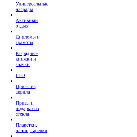
Универсальные
награды
Активный
отдых
Дипломы и
грамоты
Разрядные
книжки и
значки
ГТО
Призы из
акрила
Призы и
подарки из
стекла
Плакетки,
панно, тарелки