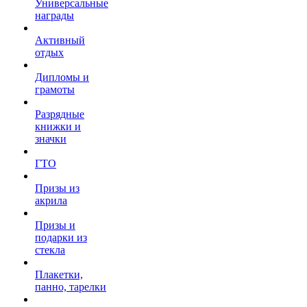
Универсальные
награды
Активный
отдых
Дипломы и
грамоты
Разрядные
книжки и
значки
ГТО
Призы из
акрила
Призы и
подарки из
стекла
Плакетки,
панно, тарелки