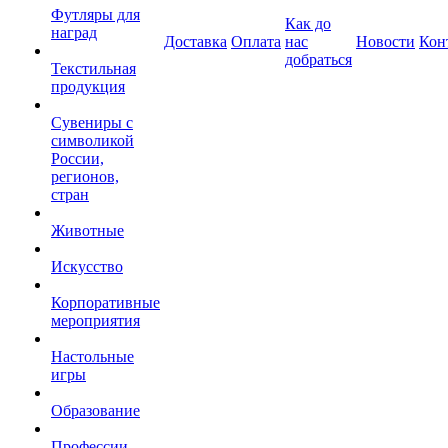
Футляры для
Как до
наград
Доставка
Оплата
нас
Новости
Кон
добраться
Текстильная
продукция
Сувениры с
символикой
России,
регионов,
стран
Животные
Искусство
Корпоративные
мероприятия
Настольные
игры
Образование
Профессии