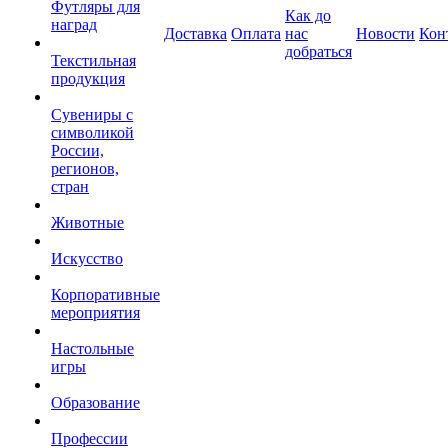
Футляры для
Как до
наград
Доставка
Оплата
нас
Новости
Кон
добраться
Текстильная
продукция
Сувениры с
символикой
России,
регионов,
стран
Животные
Искусство
Корпоративные
мероприятия
Настольные
игры
Образование
Профессии