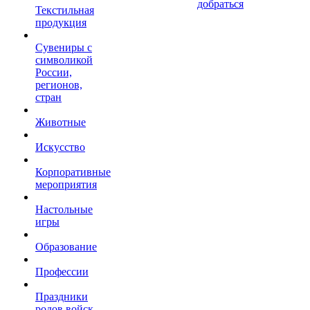
добраться
Текстильная
продукция
Сувениры с
символикой
России,
регионов,
стран
Животные
Искусство
Корпоративные
мероприятия
Настольные
игры
Образование
Профессии
Праздники
родов войск