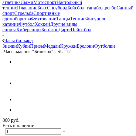
атлетика
Лыжи
Мотоспорт
Настольный
теннис
Плавание
Бокс
Сноуборд
Бейсбол, гандбол,регби
Санный
спорт
Стрельба
Спортивные
единоборства
Фехтование
Танцы
Теннис
Фигурное
катание
Футбол
Хоккей
Другие виды
спорта
Киберспорт
Биатлон
Дартс
Пейнтбол
-
Часы бильярд
Значки
Кубки
Призы
Медали
Кружки
Брелоки
Футболки
-
Часы-магнит "Бильярд" - SU112
860
руб.
Есть в наличии
-
+