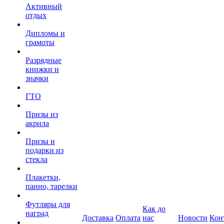
Активный
отдых
Дипломы и
грамоты
Разрядные
книжки и
значки
ГТО
Призы из
акрила
Призы и
подарки из
стекла
Плакетки,
панно, тарелки
Футляры для
Как до
наград
Доставка
Оплата
нас
Новости
Кон