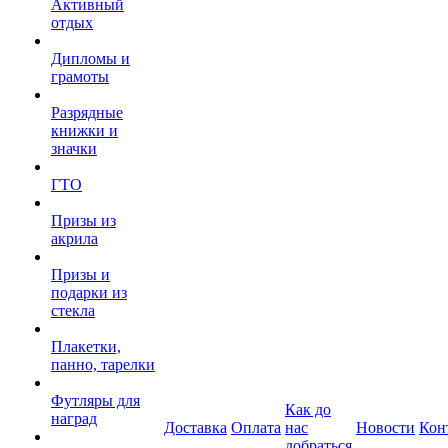
Активный
отдых
Дипломы и
грамоты
Разрядные
книжки и
значки
ГТО
Призы из
акрила
Призы и
подарки из
стекла
Плакетки,
панно, тарелки
Футляры для
Как до
наград
Доставка
Оплата
нас
Новости
Кон
добраться