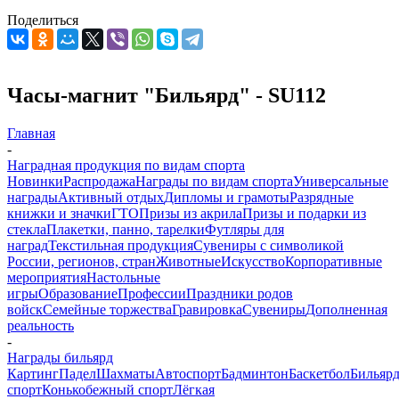
Поделиться
Часы-магнит "Бильярд" - SU112
Главная
-
Наградная продукция по видам спорта
Новинки
Распродажа
Награды по видам спорта
Универсальные
награды
Активный отдых
Дипломы и грамоты
Разрядные
книжки и значки
ГТО
Призы из акрила
Призы и подарки из
стекла
Плакетки, панно, тарелки
Футляры для
наград
Текстильная продукция
Сувениры с символикой
России, регионов, стран
Животные
Искусство
Корпоративные
мероприятия
Настольные
игры
Образование
Профессии
Праздники родов
войск
Семейные торжества
Гравировка
Сувениры
Дополненная
реальность
-
Награды бильярд
Картинг
Падел
Шахматы
Автоспорт
Бадминтон
Баскетбол
Бильяр
спорт
Конькобежный спорт
Лёгкая