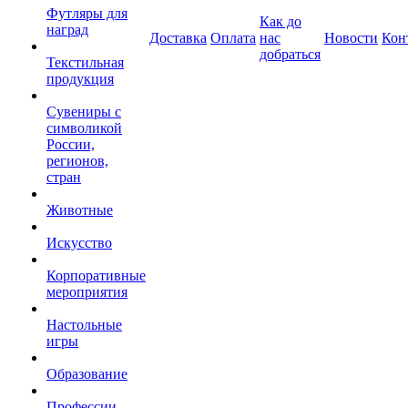
Футляры для
Как до
наград
Доставка
Оплата
нас
Новости
Кон
добраться
Текстильная
продукция
Сувениры с
символикой
России,
регионов,
стран
Животные
Искусство
Корпоративные
мероприятия
Настольные
игры
Образование
Профессии