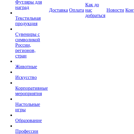
Футляры для
Как до
наград
Доставка
Оплата
нас
Новости
Кон
добраться
Текстильная
продукция
Сувениры с
символикой
России,
регионов,
стран
Животные
Искусство
Корпоративные
мероприятия
Настольные
игры
Образование
Профессии