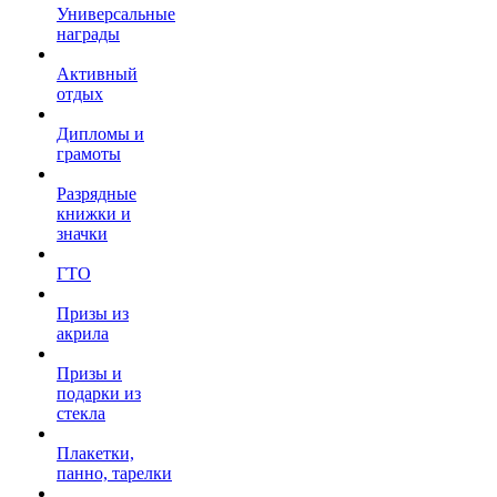
Универсальные
награды
Активный
отдых
Дипломы и
грамоты
Разрядные
книжки и
значки
ГТО
Призы из
акрила
Призы и
подарки из
стекла
Плакетки,
панно, тарелки