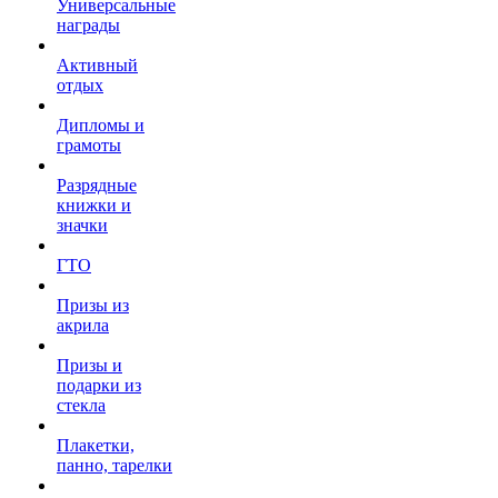
Универсальные
награды
Активный
отдых
Дипломы и
грамоты
Разрядные
книжки и
значки
ГТО
Призы из
акрила
Призы и
подарки из
стекла
Плакетки,
панно, тарелки