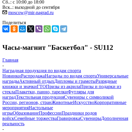
Сб..: с 10:00 до 18:00
Вск..: выходной до сентября
moscow@mir-nagrad.ru
Поделиться
Часы-магнит "Баскетбол" - SU112
Главная
-
Наградная продукция по видам спорта
Новинки
Распродажа
Награды по видам спорта
Универсальные
награды
Активный отдых
Дипломы и грамоты
Разрядные
книжки и значки
ГТО
Призы из акрила
Призы и подарки из
стекла
Плакетки, панно, тарелки
Футляры для
наград
Текстильная продукция
Сувениры с символикой
России, регионов, стран
Животные
Искусство
Корпоративные
мероприятия
Настольные
игры
Образование
Профессии
Праздники родов
войск
Семейные торжества
Гравировка
Сувениры
Дополненная
реальность
-