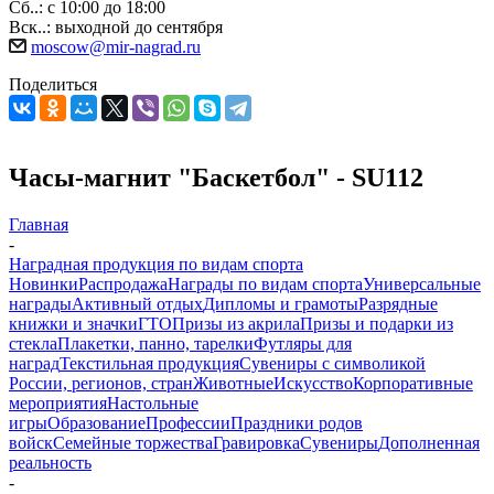
Сб..: с 10:00 до 18:00
Вск..: выходной до сентября
moscow@mir-nagrad.ru
Поделиться
Часы-магнит "Баскетбол" - SU112
Главная
-
Наградная продукция по видам спорта
Новинки
Распродажа
Награды по видам спорта
Универсальные
награды
Активный отдых
Дипломы и грамоты
Разрядные
книжки и значки
ГТО
Призы из акрила
Призы и подарки из
стекла
Плакетки, панно, тарелки
Футляры для
наград
Текстильная продукция
Сувениры с символикой
России, регионов, стран
Животные
Искусство
Корпоративные
мероприятия
Настольные
игры
Образование
Профессии
Праздники родов
войск
Семейные торжества
Гравировка
Сувениры
Дополненная
реальность
-