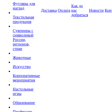
Футляры для
Как до
наград
Доставка
Оплата
нас
Новости
Кон
добраться
Текстильная
продукция
Сувениры с
символикой
России,
регионов,
стран
Животные
Искусство
Корпоративные
мероприятия
Настольные
игры
Образование
Профессии