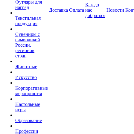
Футляры для
Как до
наград
Доставка
Оплата
нас
Новости
Кон
добраться
Текстильная
продукция
Сувениры с
символикой
России,
регионов,
стран
Животные
Искусство
Корпоративные
мероприятия
Настольные
игры
Образование
Профессии