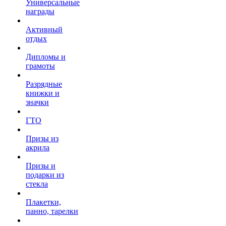
Универсальные
награды
Активный
отдых
Дипломы и
грамоты
Разрядные
книжки и
значки
ГТО
Призы из
акрила
Призы и
подарки из
стекла
Плакетки,
панно, тарелки