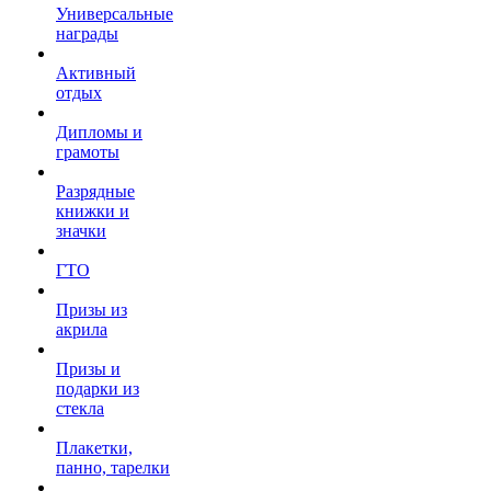
Универсальные
награды
Активный
отдых
Дипломы и
грамоты
Разрядные
книжки и
значки
ГТО
Призы из
акрила
Призы и
подарки из
стекла
Плакетки,
панно, тарелки