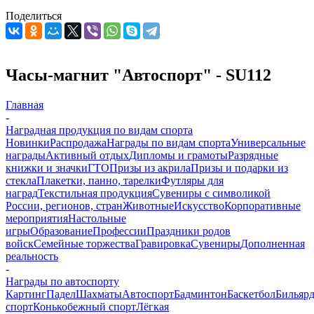
Поделиться
Часы-магнит "Автоспорт" - SU112
Главная
-
Наградная продукция по видам спорта
Новинки
Распродажа
Награды по видам спорта
Универсальные
награды
Активный отдых
Дипломы и грамоты
Разрядные
книжки и значки
ГТО
Призы из акрила
Призы и подарки из
стекла
Плакетки, панно, тарелки
Футляры для
наград
Текстильная продукция
Сувениры с символикой
России, регионов, стран
Животные
Искусство
Корпоративные
мероприятия
Настольные
игры
Образование
Профессии
Праздники родов
войск
Семейные торжества
Гравировка
Сувениры
Дополненная
реальность
-
Награды по автоспорту
Картинг
Падел
Шахматы
Автоспорт
Бадминтон
Баскетбол
Бильяр
спорт
Конькобежный спорт
Лёгкая