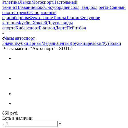
атлетика
Лыжи
Мотоспорт
Настольный
теннис
Плавание
Бокс
Сноуборд
Бейсбол, гандбол,регби
Санный
спорт
Стрельба
Спортивные
единоборства
Фехтование
Танцы
Теннис
Фигурное
катание
Футбол
Хоккей
Другие виды
спорта
Киберспорт
Биатлон
Дартс
Пейнтбол
-
Часы автоспорт
Значки
Кубки
Призы
Медали
Ленты
Кружки
Брелоки
Футболки
-
Часы-магнит "Автоспорт" - SU112
860
руб.
Есть в наличии
-
+