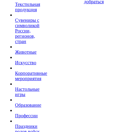
добраться
Текстильная
продукция
Сувениры с
символикой
России,
регионов,
стран
Животные
Искусство
Корпоративные
мероприятия
Настольные
игры
Образование
Профессии
Праздники
родов войск