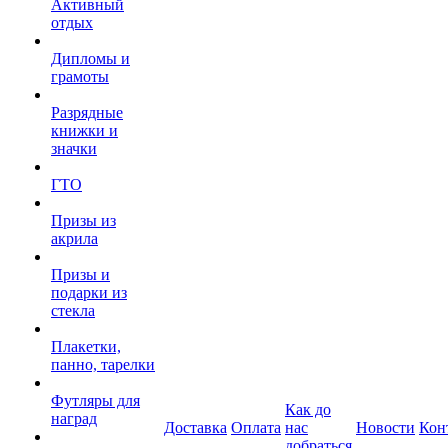
Активный
отдых
Дипломы и
грамоты
Разрядные
книжки и
значки
ГТО
Призы из
акрила
Призы и
подарки из
стекла
Плакетки,
панно, тарелки
Футляры для
Как до
наград
Доставка
Оплата
нас
Новости
Кон
добраться