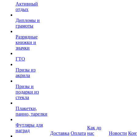
Активный
отдых
Дипломы и
грамоты
Разрядные
книжки и
значки
ГТО
Призы из
акрила
Призы и
подарки из
стекла
Плакетки,
панно, тарелки
Футляры для
Как до
наград
Доставка
Оплата
нас
Новости
Кон