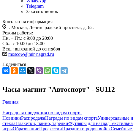
WhatsApp
Telegram
Заказать звонок
Контактная информация
г. Москва, Ленинградский проспект, д. 62.
Режим работы:
Пн. – Пт.: с 9:00 до 20:00
Сб..: с 10:00 до 18:00
Вск..: выходной до сентября
moscow@mir-nagrad.ru
Поделиться
Часы-магнит "Автоспорт" - SU112
Главная
-
Наградная продукция по видам спорта
Новинки
Распродажа
Награды по видам спорта
Универсальные 
стекла
Плакетки, панно, тарелки
Футляры для наград
Текстильна
игры
Образование
Профессии
Праздники родов войск
Семейные 