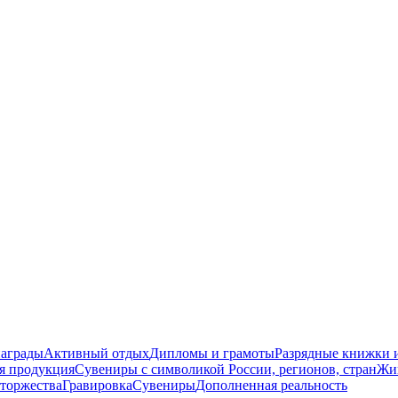
награды
Активный отдых
Дипломы и грамоты
Разрядные книжки и
я продукция
Сувениры с символикой России, регионов, стран
Жи
торжества
Гравировка
Сувениры
Дополненная реальность