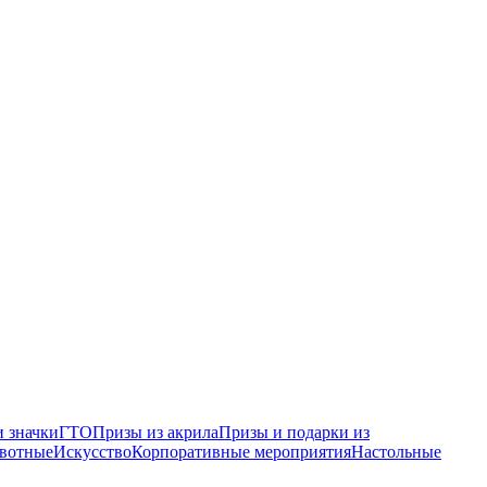
 значки
ГТО
Призы из акрила
Призы и подарки из
вотные
Искусство
Корпоративные мероприятия
Настольные