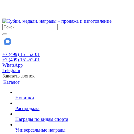
!!! Внимание !!!
28 июля и 3 августа - магазин работает до 18:00
До сентября Воскресенье - выходной день.
+7 (499) 151-52-01
+7 (499) 151-52-01
WhatsApp
Telegram
Заказать звонок
Каталог
Новинки
Распродажа
Награды по видам спорта
Универсальные награды