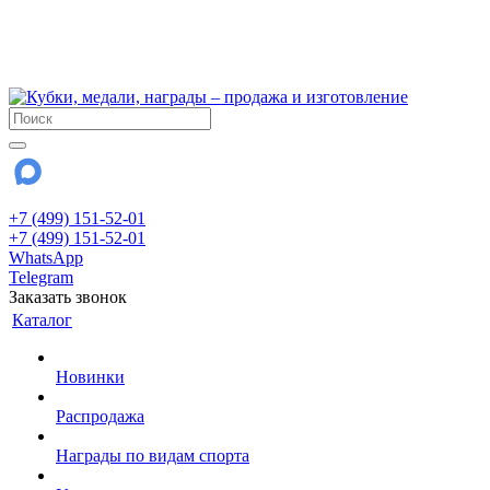
!!! Внимание !!!
6 и 7 августа - магазин работает до 18:00
15 августа - выходной
До сентября Воскресенье - выходной день.
+7 (499) 151-52-01
+7 (499) 151-52-01
WhatsApp
Telegram
Заказать звонок
Каталог
Новинки
Распродажа
Награды по видам спорта