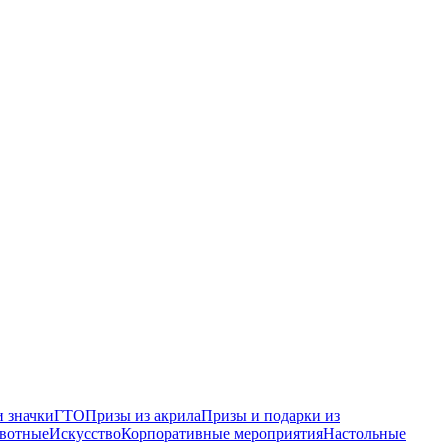
 значки
ГТО
Призы из акрила
Призы и подарки из
вотные
Искусство
Корпоративные мероприятия
Настольные