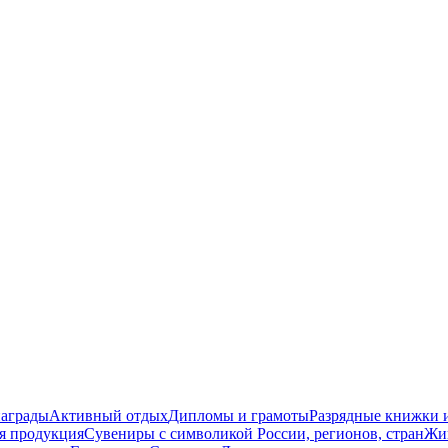
награды
Активный отдых
Дипломы и грамоты
Разрядные книжки и
я продукция
Сувениры с символикой России, регионов, стран
Жи