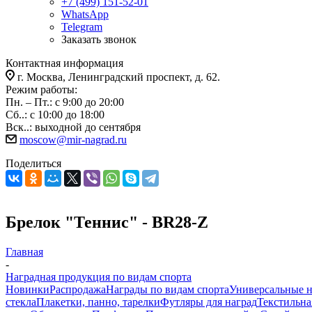
+7 (499) 151-52-01
WhatsApp
Telegram
Заказать звонок
Контактная информация
г. Москва, Ленинградский проспект, д. 62.
Режим работы:
Пн. – Пт.: с 9:00 до 20:00
Сб..: с 10:00 до 18:00
Вск..: выходной до сентября
moscow@mir-nagrad.ru
Поделиться
Брелок "Теннис" - BR28-Z
Главная
-
Наградная продукция по видам спорта
Новинки
Распродажа
Награды по видам спорта
Универсальные 
стекла
Плакетки, панно, тарелки
Футляры для наград
Текстильна