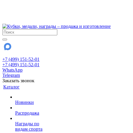
!!! Внимание !!!
6 и 7 августа - магазин работает до 18:00
15 августа - выходной
До сентября Воскресенье - выходной день.
+7 (499) 151-52-01
+7 (499) 151-52-01
WhatsApp
Telegram
Заказать звонок
Каталог
Новинки
Распродажа
Награды по
видам спорта