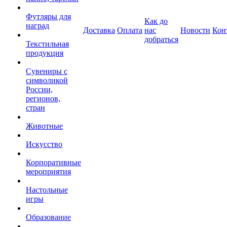
Футляры для
Как до
наград
Доставка
Оплата
нас
Новости
Кон
добраться
Текстильная
продукция
Сувениры с
символикой
России,
регионов,
стран
Животные
Искусство
Корпоративные
мероприятия
Настольные
игры
Образование