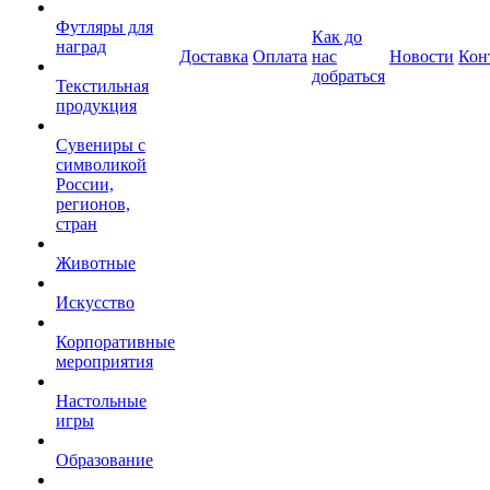
Футляры для
Как до
наград
Доставка
Оплата
нас
Новости
Кон
добраться
Текстильная
продукция
Сувениры с
символикой
России,
регионов,
стран
Животные
Искусство
Корпоративные
мероприятия
Настольные
игры
Образование