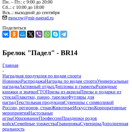
Пн. – Пт.: с 9:00 до 20:00
Сб..: с 10:00 до 18:00
Вск..: выходной до сентября
moscow@mir-nagrad.ru
Поделиться
Брелок "Падел" - BR14
Главная
-
Наградная продукция по видам спорта
Новинки
Распродажа
Награды по видам спорта
Универсальные
награды
Активный отдых
Дипломы и грамоты
Разрядные
книжки и значки
ГТО
Призы из акрила
Призы и подарки из
стекла
Плакетки, панно, тарелки
Футляры для
наград
Текстильная продукция
Сувениры с символикой
России, регионов, стран
Животные
Искусство
Корпоративные
мероприятия
Настольные
игры
Образование
Профессии
Праздники родов
войск
Семейные торжества
Гравировка
Сувениры
Дополненная
реальность