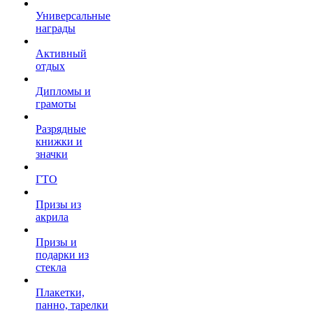
Универсальные
награды
Активный
отдых
Дипломы и
грамоты
Разрядные
книжки и
значки
ГТО
Призы из
акрила
Призы и
подарки из
стекла
Плакетки,
панно, тарелки