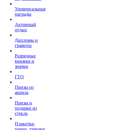
Универсальные
награды
Активный
отдых
Дипломы и
грамоты
Разрядные
книжки и
значки
ГТО
Призы из
акрила
Призы и
подарки из
стекла
Плакетки,
панно, тарелки