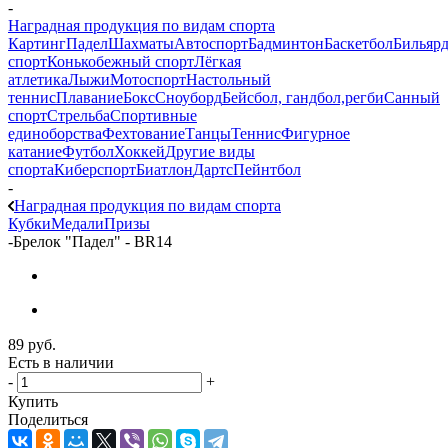
-
Наградная продукция по видам спорта
Картинг
Падел
Шахматы
Автоспорт
Бадминтон
Баскетбол
Бильяр
спорт
Конькобежный спорт
Лёгкая
атлетика
Лыжи
Мотоспорт
Настольный
теннис
Плавание
Бокс
Сноуборд
Бейсбол, гандбол,регби
Санный
спорт
Стрельба
Спортивные
единоборства
Фехтование
Танцы
Теннис
Фигурное
катание
Футбол
Хоккей
Другие виды
спорта
Киберспорт
Биатлон
Дартс
Пейнтбол
-
Наградная продукция по видам спорта
Кубки
Медали
Призы
-
Брелок "Падел" - BR14
89
руб.
Есть в наличии
-
+
Купить
Поделиться