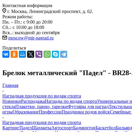
Контактная информация
г. Москва, Ленинградский проспект, д. 62.
Режим работы:
Пн. – Пт.: с 9:00 до 20:00
Сб..: с 10:00 до 18:00
Вск..: выходной до сентября
moscow@mir-nagrad.ru
Поделиться
Брелок металлический "Падел" - BR28
Главная
-
Наградная продукция по видам спорта
Новинки
Распродажа
Награды по видам спорта
Универсальные 
стекла
Плакетки, панно, тарелки
Футляры для наград
Текстильна
игры
Образование
Профессии
Праздники родов войск
Семейные 
-
Наградная продукция по видам спорта
Картинг
Падел
Шахматы
Автоспорт
Бадминтон
Баскетбол
Бильяр