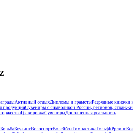
-Z
награды
Активный отдых
Дипломы и грамоты
Разрядные книжки и
я продукция
Сувениры с символикой России, регионов, стран
Жи
торжества
Гравировка
Сувениры
Дополненная реальность
д
Борьба
Боулинг
Велоспорт
Волейбол
Гимнастика
Гольф
Кёрлинг
Ко