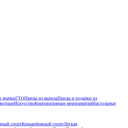
 значки
ГТО
Призы из акрила
Призы и подарки из
вотные
Искусство
Корпоративные мероприятия
Настольные
нный спорт
Конькобежный спорт
Лёгкая