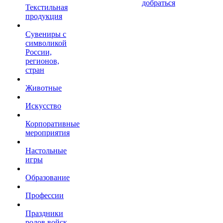
добраться
Текстильная
продукция
Сувениры с
символикой
России,
регионов,
стран
Животные
Искусство
Корпоративные
мероприятия
Настольные
игры
Образование
Профессии
Праздники
родов войск