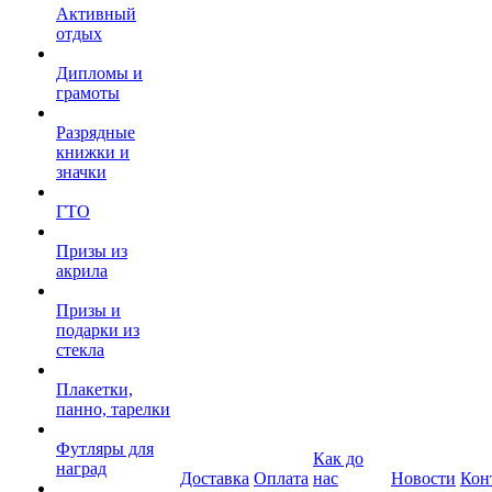
Активный
отдых
Дипломы и
грамоты
Разрядные
книжки и
значки
ГТО
Призы из
акрила
Призы и
подарки из
стекла
Плакетки,
панно, тарелки
Футляры для
Как до
наград
Доставка
Оплата
нас
Новости
Кон