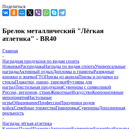
Поделиться
Брелок металлический "Лёгкая
атлетика" - BR40
Главная
-
Наградная продукция по видам спорта
Новинки
Распродажа
Награды по видам спорта
Универсальные
награды
Активный отдых
Дипломы и грамоты
Разрядные
книжки и значки
ГТО
Призы из акрила
Призы и подарки из
стекла
Плакетки, панно, тарелки
Футляры для
наград
Текстильная продукция
Сувениры с символикой
России, регионов, стран
Животные
Искусство
Корпоративные
мероприятия
Настольные
игры
Образование
Профессии
Праздники родов
войск
Семейные торжества
Гравировка
Сувениры
Дополненная
реальность
-
Награды лёгкая атлетика
Картинг
Падел
Шахматы
Автоспорт
Бадминтон
Баскетбол
Бильяр