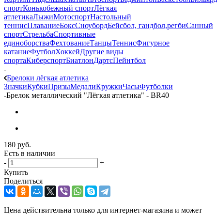
спорт
Конькобежный спорт
Лёгкая
атлетика
Лыжи
Мотоспорт
Настольный
теннис
Плавание
Бокс
Сноуборд
Бейсбол, гандбол,регби
Санный
спорт
Стрельба
Спортивные
единоборства
Фехтование
Танцы
Теннис
Фигурное
катание
Футбол
Хоккей
Другие виды
спорта
Киберспорт
Биатлон
Дартс
Пейнтбол
-
Брелоки лёгкая атлетика
Значки
Кубки
Призы
Медали
Кружки
Часы
Футболки
-
Брелок металлический "Лёгкая атлетика" - BR40
180
руб.
Есть в наличии
-
+
Купить
Поделиться
Цена действительна только для интернет-магазина и может