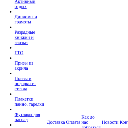
Активный
отдых
Дипломы и
грамоты
Разрядные
книжки и
значки
ГТО
Призы из
акрила
Призы и
подарки из
стекла
Плакетки,
панно, тарелки
Футляры для
Как до
наград
Доставка
Оплата
нас
Новости
Кон
добраться