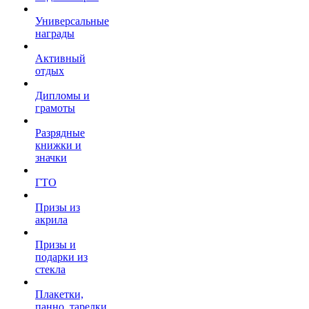
Универсальные
награды
Активный
отдых
Дипломы и
грамоты
Разрядные
книжки и
значки
ГТО
Призы из
акрила
Призы и
подарки из
стекла
Плакетки,
панно, тарелки