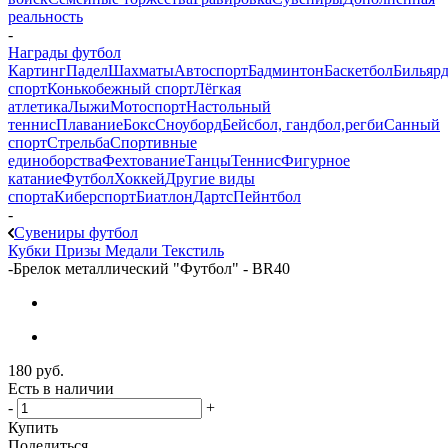
реальность
-
Награды футбол
Картинг
Падел
Шахматы
Автоспорт
Бадминтон
Баскетбол
Бильяр
спорт
Конькобежный спорт
Лёгкая
атлетика
Лыжи
Мотоспорт
Настольный
теннис
Плавание
Бокс
Сноуборд
Бейсбол, гандбол,регби
Санный
спорт
Стрельба
Спортивные
единоборства
Фехтование
Танцы
Теннис
Фигурное
катание
Футбол
Хоккей
Другие виды
спорта
Киберспорт
Биатлон
Дартс
Пейнтбол
-
Сувениры футбол
Кубки
Призы
Медали
Текстиль
-
Брелок металлический "Футбол" - BR40
180
руб.
Есть в наличии
-
+
Купить
Поделиться