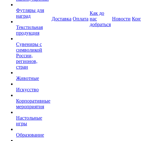
Футляры для
Как до
наград
Доставка
Оплата
нас
Новости
Кон
добраться
Текстильная
продукция
Сувениры с
символикой
России,
регионов,
стран
Животные
Искусство
Корпоративные
мероприятия
Настольные
игры
Образование