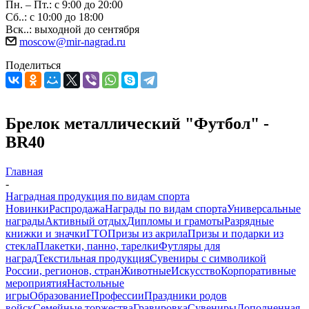
Пн. – Пт.: с 9:00 до 20:00
Сб..: с 10:00 до 18:00
Вск..: выходной до сентября
moscow@mir-nagrad.ru
Поделиться
Брелок металлический "Футбол" -
BR40
Главная
-
Наградная продукция по видам спорта
Новинки
Распродажа
Награды по видам спорта
Универсальные
награды
Активный отдых
Дипломы и грамоты
Разрядные
книжки и значки
ГТО
Призы из акрила
Призы и подарки из
стекла
Плакетки, панно, тарелки
Футляры для
наград
Текстильная продукция
Сувениры с символикой
России, регионов, стран
Животные
Искусство
Корпоративные
мероприятия
Настольные
игры
Образование
Профессии
Праздники родов
войск
Семейные торжества
Гравировка
Сувениры
Дополненная