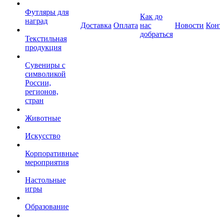
Футляры для
Как до
наград
Доставка
Оплата
нас
Новости
Кон
добраться
Текстильная
продукция
Сувениры с
символикой
России,
регионов,
стран
Животные
Искусство
Корпоративные
мероприятия
Настольные
игры
Образование