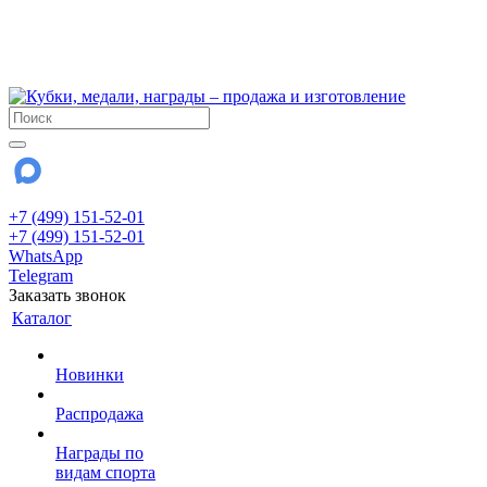
!!! Внимание !!!
6 и 7 августа - магазин работает до 18:00
15 августа - выходной
До сентября Воскресенье - выходной день.
+7 (499) 151-52-01
+7 (499) 151-52-01
WhatsApp
Telegram
Заказать звонок
Каталог
Новинки
Распродажа
Награды по
видам спорта