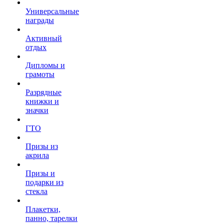
Универсальные
награды
Активный
отдых
Дипломы и
грамоты
Разрядные
книжки и
значки
ГТО
Призы из
акрила
Призы и
подарки из
стекла
Плакетки,
панно, тарелки