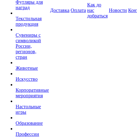
Футляры для
Как до
наград
Доставка
Оплата
нас
Новости
Кон
добраться
Текстильная
продукция
Сувениры с
символикой
России,
регионов,
стран
Животные
Искусство
Корпоративные
мероприятия
Настольные
игры
Образование
Профессии