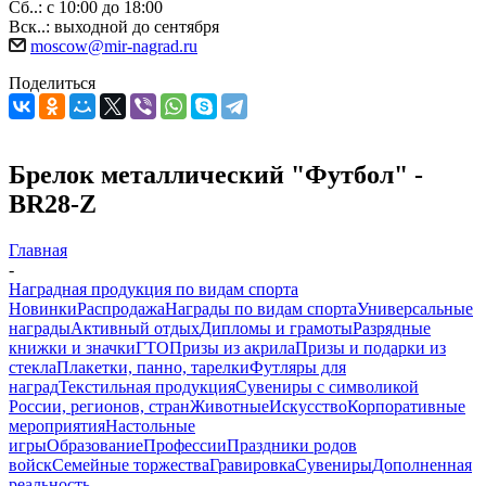
Сб..: с 10:00 до 18:00
Вск..: выходной до сентября
moscow@mir-nagrad.ru
Поделиться
Брелок металлический "Футбол" -
BR28-Z
Главная
-
Наградная продукция по видам спорта
Новинки
Распродажа
Награды по видам спорта
Универсальные
награды
Активный отдых
Дипломы и грамоты
Разрядные
книжки и значки
ГТО
Призы из акрила
Призы и подарки из
стекла
Плакетки, панно, тарелки
Футляры для
наград
Текстильная продукция
Сувениры с символикой
России, регионов, стран
Животные
Искусство
Корпоративные
мероприятия
Настольные
игры
Образование
Профессии
Праздники родов
войск
Семейные торжества
Гравировка
Сувениры
Дополненная
реальность