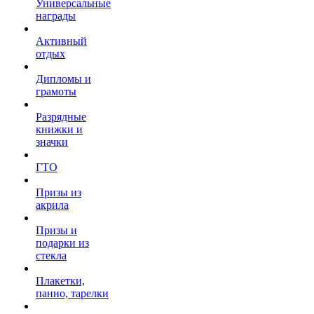
Универсальные
награды
Активный
отдых
Дипломы и
грамоты
Разрядные
книжки и
значки
ГТО
Призы из
акрила
Призы и
подарки из
стекла
Плакетки,
панно, тарелки