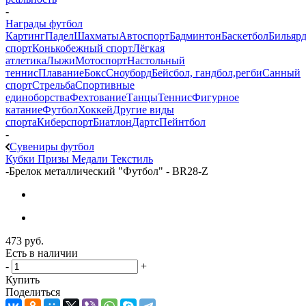
-
Награды футбол
Картинг
Падел
Шахматы
Автоспорт
Бадминтон
Баскетбол
Бильяр
спорт
Конькобежный спорт
Лёгкая
атлетика
Лыжи
Мотоспорт
Настольный
теннис
Плавание
Бокс
Сноуборд
Бейсбол, гандбол,регби
Санный
спорт
Стрельба
Спортивные
единоборства
Фехтование
Танцы
Теннис
Фигурное
катание
Футбол
Хоккей
Другие виды
спорта
Киберспорт
Биатлон
Дартс
Пейнтбол
-
Сувениры футбол
Кубки
Призы
Медали
Текстиль
-
Брелок металлический "Футбол" - BR28-Z
473
руб.
Есть в наличии
-
+
Купить
Поделиться