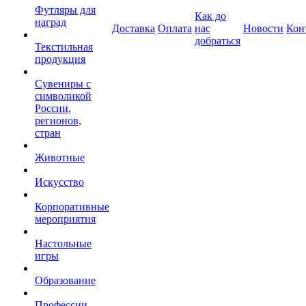
Футляры для
Как до
наград
Доставка
Оплата
нас
Новости
Кон
добраться
Текстильная
продукция
Сувениры с
символикой
России,
регионов,
стран
Животные
Искусство
Корпоративные
мероприятия
Настольные
игры
Образование
Профессии