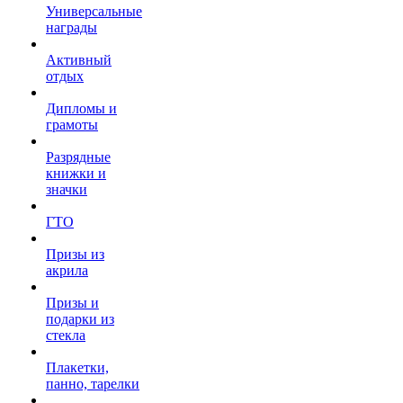
Универсальные
награды
Активный
отдых
Дипломы и
грамоты
Разрядные
книжки и
значки
ГТО
Призы из
акрила
Призы и
подарки из
стекла
Плакетки,
панно, тарелки