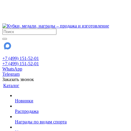
!!! Внимание !!!
6 и 7 августа - магазин работает до 18:00
15 августа - выходной
До сентября Воскресенье - выходной день.
+7 (499) 151-52-01
+7 (499) 151-52-01
WhatsApp
Telegram
Заказать звонок
Каталог
Новинки
Распродажа
Награды по видам спорта