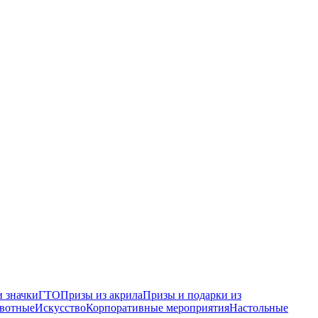
 значки
ГТО
Призы из акрила
Призы и подарки из
вотные
Искусство
Корпоративные мероприятия
Настольные