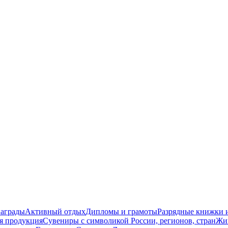
награды
Активный отдых
Дипломы и грамоты
Разрядные книжки и
я продукция
Сувениры с символикой России, регионов, стран
Жи