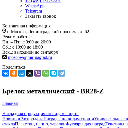
+7 (499) 151-52-01
WhatsApp
Telegram
Заказать звонок
Контактная информация
г. Москва, Ленинградский проспект, д. 62.
Режим работы:
Пн. – Пт.: с 9:00 до 20:00
Сб..: с 10:00 до 18:00
Вск..: выходной до сентября
moscow@mir-nagrad.ru
Поделиться
Брелок металлический - BR28-Z
Главная
-
Наградная продукция по видам спорта
Новинки
Распродажа
Награды по видам спорта
Универсальные 
стекла
Плакетки, панно, тарелки
Футляры для наград
Текстильна