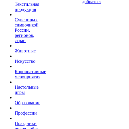
добраться
Текстильная
продукция
Сувениры с
символикой
России,
регионов,
стран
Животные
Искусство
Корпоративные
мероприятия
Настольные
игры
Образование
Профессии
Праздники
родов войск