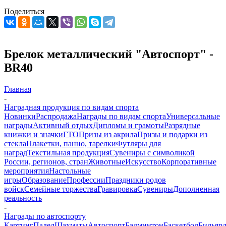
Поделиться
Брелок металлический "Автоспорт" -
BR40
Главная
-
Наградная продукция по видам спорта
Новинки
Распродажа
Награды по видам спорта
Универсальные
награды
Активный отдых
Дипломы и грамоты
Разрядные
книжки и значки
ГТО
Призы из акрила
Призы и подарки из
стекла
Плакетки, панно, тарелки
Футляры для
наград
Текстильная продукция
Сувениры с символикой
России, регионов, стран
Животные
Искусство
Корпоративные
мероприятия
Настольные
игры
Образование
Профессии
Праздники родов
войск
Семейные торжества
Гравировка
Сувениры
Дополненная
реальность
-
Награды по автоспорту
Картинг
Падел
Шахматы
Автоспорт
Бадминтон
Баскетбол
Бильяр