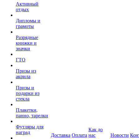
Активный
отдых
Дипломы и
грамоты
Разрядные
книжки и
значки
ГТО
Призы из
акрила
Призы и
подарки из
стекла
Плакетки,
панно, тарелки
Футляры для
Как до
наград
Доставка
Оплата
нас
Новости
Кон