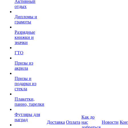
Активный
отдых
Дипломы и
грамоты
Разрядные
книжки и
значки
ГТО
Призы из
акрила
Призы и
подарки из
стекла
Плакетки,
панно, тарелки
Футляры для
Как до
наград
Доставка
Оплата
нас
Новости
Кон
добраться