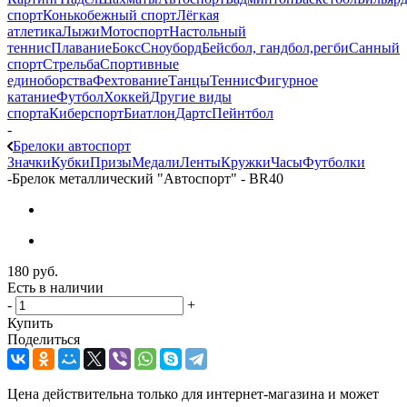
спорт
Конькобежный спорт
Лёгкая
атлетика
Лыжи
Мотоспорт
Настольный
теннис
Плавание
Бокс
Сноуборд
Бейсбол, гандбол,регби
Санный
спорт
Стрельба
Спортивные
единоборства
Фехтование
Танцы
Теннис
Фигурное
катание
Футбол
Хоккей
Другие виды
спорта
Киберспорт
Биатлон
Дартс
Пейнтбол
-
Брелоки автоспорт
Значки
Кубки
Призы
Медали
Ленты
Кружки
Часы
Футболки
-
Брелок металлический "Автоспорт" - BR40
180
руб.
Есть в наличии
-
+
Купить
Поделиться
Цена действительна только для интернет-магазина и может