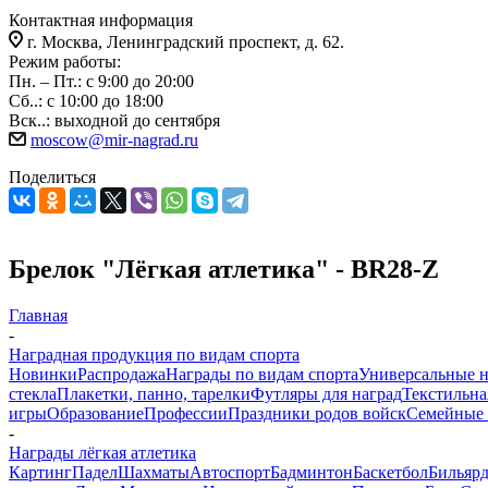
Контактная информация
г. Москва, Ленинградский проспект, д. 62.
Режим работы:
Пн. – Пт.: с 9:00 до 20:00
Сб..: с 10:00 до 18:00
Вск..: выходной до сентября
moscow@mir-nagrad.ru
Поделиться
Брелок "Лёгкая атлетика" - BR28-Z
Главная
-
Наградная продукция по видам спорта
Новинки
Распродажа
Награды по видам спорта
Универсальные 
стекла
Плакетки, панно, тарелки
Футляры для наград
Текстильна
игры
Образование
Профессии
Праздники родов войск
Семейные 
-
Награды лёгкая атлетика
Картинг
Падел
Шахматы
Автоспорт
Бадминтон
Баскетбол
Бильяр