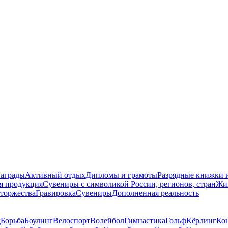
награды
Активный отдых
Дипломы и грамоты
Разрядные книжки и
я продукция
Сувениры с символикой России, регионов, стран
Жи
торжества
Гравировка
Сувениры
Дополненная реальность
д
Борьба
Боулинг
Велоспорт
Волейбол
Гимнастика
Гольф
Кёрлинг
Ко