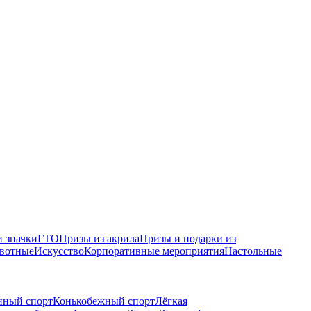
 значки
ГТО
Призы из акрила
Призы и подарки из
вотные
Искусство
Корпоративные мероприятия
Настольные
нный спорт
Конькобежный спорт
Лёгкая