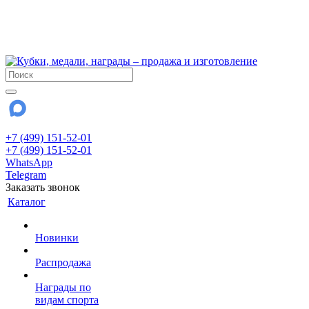
!!! Внимание !!!
6 и 7 августа - магазин работает до 18:00
15 августа - выходной
До сентября Воскресенье - выходной день.
+7 (499) 151-52-01
+7 (499) 151-52-01
WhatsApp
Telegram
Заказать звонок
Каталог
Новинки
Распродажа
Награды по
видам спорта