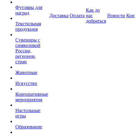
Футляры для
Как до
наград
Доставка
Оплата
нас
Новости
Кон
добраться
Текстильная
продукция
Сувениры с
символикой
России,
регионов,
стран
Животные
Искусство
Корпоративные
мероприятия
Настольные
игры
Образование