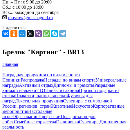
Пн. – Пт.: с 9:00 до 20:00
Сб..: с 10:00 до 18:00
Вск..: выходной до сентября
moscow@mir-nagrad.ru
Поделиться
Брелок "Картинг" - BR13
Главная
-
Наградная продукция по видам спорта
Новинки
Распродажа
Награды по видам спорта
Универсальные
награды
Активный отдых
Дипломы и грамоты
Разрядные
книжки и значки
ГТО
Призы из акрила
Призы и подарки из
стекла
Плакетки, панно, тарелки
Футляры для
наград
Текстильная продукция
Сувениры с символикой
России, регионов, стран
Животные
Искусство
Корпоративные
мероприятия
Настольные
игры
Образование
Профессии
Праздники родов
войск
Семейные торжества
Гравировка
Сувениры
Дополненная
реальность