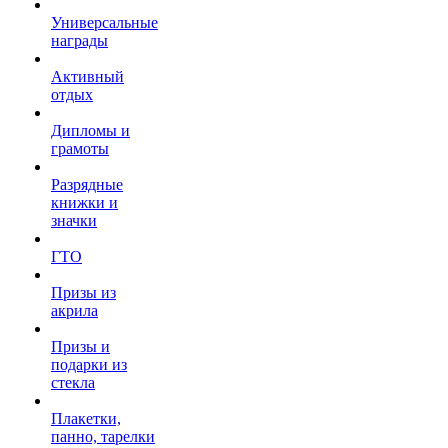
Универсальные
награды
Активный
отдых
Дипломы и
грамоты
Разрядные
книжки и
значки
ГТО
Призы из
акрила
Призы и
подарки из
стекла
Плакетки,
панно, тарелки