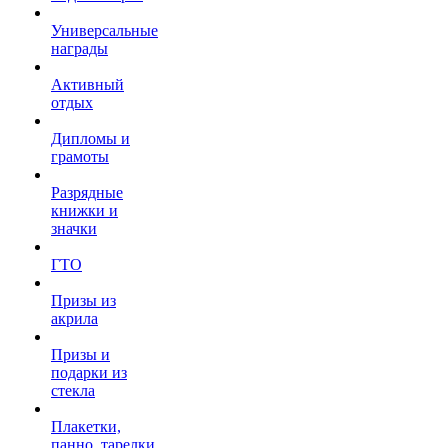
Универсальные
награды
Активный
отдых
Дипломы и
грамоты
Разрядные
книжки и
значки
ГТО
Призы из
акрила
Призы и
подарки из
стекла
Плакетки,
панно, тарелки