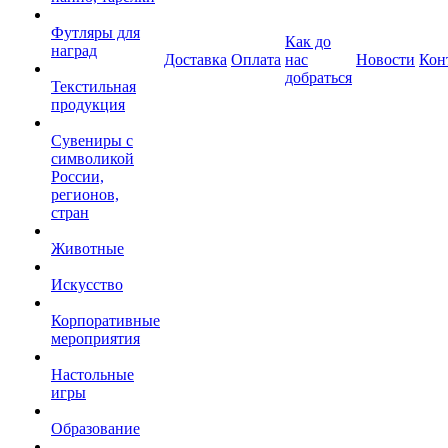
Футляры для
Как до
наград
Доставка
Оплата
нас
Новости
Кон
добраться
Текстильная
продукция
Сувениры с
символикой
России,
регионов,
стран
Животные
Искусство
Корпоративные
мероприятия
Настольные
игры
Образование