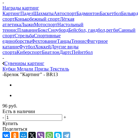
-
Награды картинг
Картинг
Падел
Шахматы
Автоспорт
Бадминтон
Баскетбол
Бильяр
спорт
Конькобежный спорт
Лёгкая
атлетика
Лыжи
Мотоспорт
Настольный
теннис
Плавание
Бокс
Сноуборд
Бейсбол, гандбол,регби
Санный
спорт
Стрельба
Спортивные
единоборства
Фехтование
Танцы
Теннис
Фигурное
катание
Футбол
Хоккей
Другие виды
спорта
Киберспорт
Биатлон
Дартс
Пейнтбол
-
Сувениры картинг
Кубки
Медали
Призы
Текстиль
-
Брелок "Картинг" - BR13
96
руб.
Есть в наличии
-
+
Купить
Поделиться