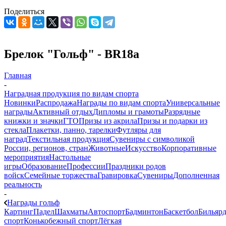
Поделиться
Брелок "Гольф" - BR18a
Главная
-
Наградная продукция по видам спорта
Новинки
Распродажа
Награды по видам спорта
Универсальные
награды
Активный отдых
Дипломы и грамоты
Разрядные
книжки и значки
ГТО
Призы из акрила
Призы и подарки из
стекла
Плакетки, панно, тарелки
Футляры для
наград
Текстильная продукция
Сувениры с символикой
России, регионов, стран
Животные
Искусство
Корпоративные
мероприятия
Настольные
игры
Образование
Профессии
Праздники родов
войск
Семейные торжества
Гравировка
Сувениры
Дополненная
реальность
-
Награды гольф
Картинг
Падел
Шахматы
Автоспорт
Бадминтон
Баскетбол
Бильяр
спорт
Конькобежный спорт
Лёгкая