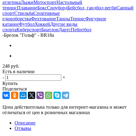
атлетика
Лыжи
Мотоспорт
Настольный
теннис
Плавание
Бокс
Сноуборд
Бейсбол, гандбол,регби
Санный
спорт
Стрельба
Спортивные
единоборства
Фехтование
Танцы
Теннис
Фигурное
катание
Футбол
Хоккей
Другие виды
спорта
Киберспорт
Биатлон
Дартс
Пейнтбол
-
Брелок "Гольф" - BR18a
248
руб.
Есть в наличии
-
+
Купить
Поделиться
Цена действительна только для интернет-магазина и может
отличаться от цен в розничных магазинах
Описание
Отзывы