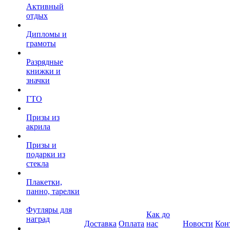
Активный
отдых
Дипломы и
грамоты
Разрядные
книжки и
значки
ГТО
Призы из
акрила
Призы и
подарки из
стекла
Плакетки,
панно, тарелки
Футляры для
Как до
наград
Доставка
Оплата
нас
Новости
Кон