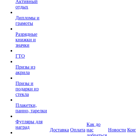
Активный
отдых
Дипломы и
грамоты
Разрядные
книжки и
значки
ГТО
Призы из
акрила
Призы и
подарки из
стекла
Плакетки,
панно, тарелки
Футляры для
Как до
наград
Доставка
Оплата
нас
Новости
Кон
добраться