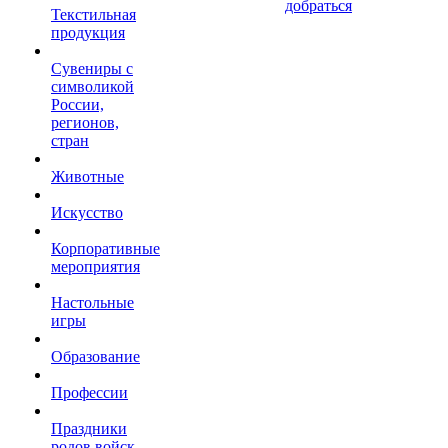
добраться
Текстильная
продукция
Сувениры с
символикой
России,
регионов,
стран
Животные
Искусство
Корпоративные
мероприятия
Настольные
игры
Образование
Профессии
Праздники
родов войск