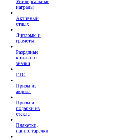
Универсальные
награды
Активный
отдых
Дипломы и
грамоты
Разрядные
книжки и
значки
ГТО
Призы из
акрила
Призы и
подарки из
стекла
Плакетки,
панно, тарелки