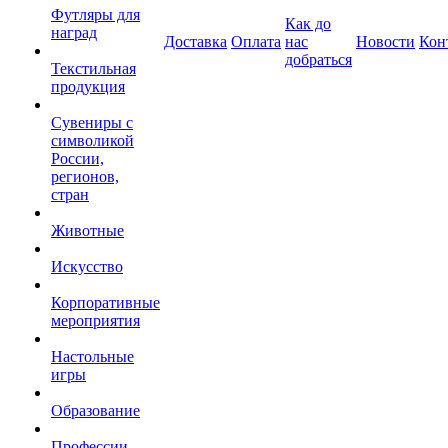
Футляры для
Как до
наград
Доставка
Оплата
нас
Новости
Кон
добраться
Текстильная
продукция
Сувениры с
символикой
России,
регионов,
стран
Животные
Искусство
Корпоративные
мероприятия
Настольные
игры
Образование
Профессии