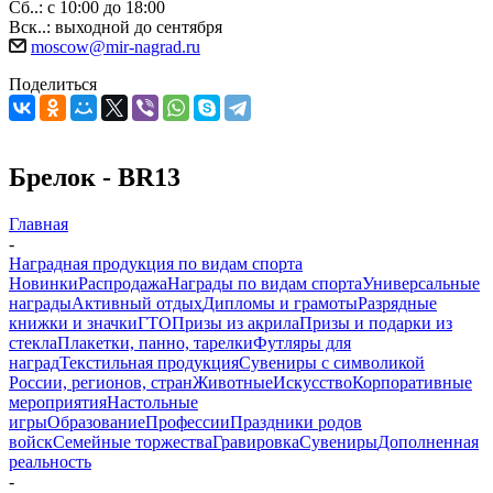
Сб..: с 10:00 до 18:00
Вск..: выходной до сентября
moscow@mir-nagrad.ru
Поделиться
Брелок - BR13
Главная
-
Наградная продукция по видам спорта
Новинки
Распродажа
Награды по видам спорта
Универсальные
награды
Активный отдых
Дипломы и грамоты
Разрядные
книжки и значки
ГТО
Призы из акрила
Призы и подарки из
стекла
Плакетки, панно, тарелки
Футляры для
наград
Текстильная продукция
Сувениры с символикой
России, регионов, стран
Животные
Искусство
Корпоративные
мероприятия
Настольные
игры
Образование
Профессии
Праздники родов
войск
Семейные торжества
Гравировка
Сувениры
Дополненная
реальность
-