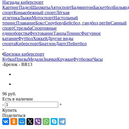
Награды киберспорт
Картинг
Падел
Шахматы
Автоспорт
Бадминтон
Баскетбол
Бильяр
спорт
Конькобежный спорт
Лёгкая
атлетика
Лыжи
Мотоспорт
Настольный
теннис
Плавание
Бокс
Сноуборд
Бейсбол, гандбол,регби
Санный
спорт
Стрельба
Спортивные
единоборства
Фехтование
Танцы
Теннис
Фигурное
катание
Футбол
Хоккей
Другие виды
спорта
Киберспорт
Биатлон
Дартс
Пейнтбол
-
Брелоки киберспорт
Кубки
Призы
Медали
Значки
Кружки
Футболки
Часы
-
Брелок - BR13
96
руб.
Есть в наличии
-
+
Купить
Поделиться