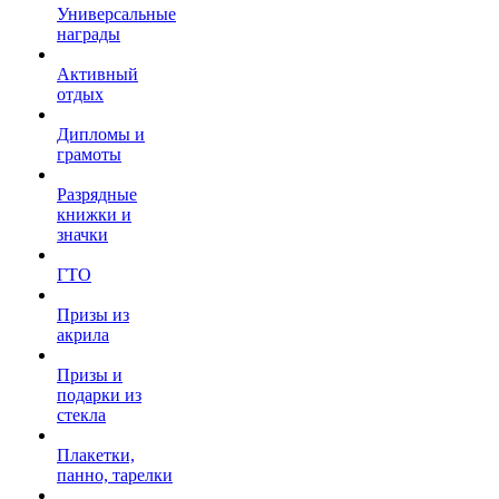
Универсальные
награды
Активный
отдых
Дипломы и
грамоты
Разрядные
книжки и
значки
ГТО
Призы из
акрила
Призы и
подарки из
стекла
Плакетки,
панно, тарелки