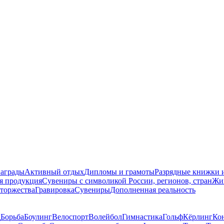
награды
Активный отдых
Дипломы и грамоты
Разрядные книжки и
я продукция
Сувениры с символикой России, регионов, стран
Жи
торжества
Гравировка
Сувениры
Дополненная реальность
д
Борьба
Боулинг
Велоспорт
Волейбол
Гимнастика
Гольф
Кёрлинг
Ко