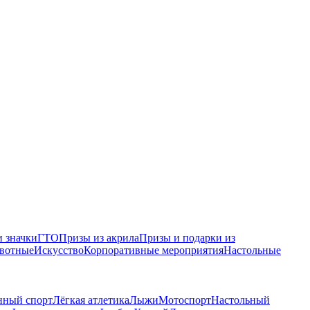
 значки
ГТО
Призы из акрила
Призы и подарки из
вотные
Искусство
Корпоративные мероприятия
Настольные
нный спорт
Лёгкая атлетика
Лыжи
Мотоспорт
Настольный