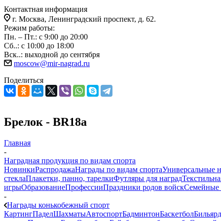
Контактная информация
г. Москва, Ленинградский проспект, д. 62.
Режим работы:
Пн. – Пт.: с 9:00 до 20:00
Сб..: с 10:00 до 18:00
Вск..: выходной до сентября
moscow@mir-nagrad.ru
Поделиться
Брелок - BR18a
Главная
-
Наградная продукция по видам спорта
Новинки
Распродажа
Награды по видам спорта
Универсальные 
стекла
Плакетки, панно, тарелки
Футляры для наград
Текстильна
игры
Образование
Профессии
Праздники родов войск
Семейные 
-
Награды конькобежный спорт
Картинг
Падел
Шахматы
Автоспорт
Бадминтон
Баскетбол
Бильяр