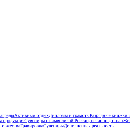
награды
Активный отдых
Дипломы и грамоты
Разрядные книжки и
я продукция
Сувениры с символикой России, регионов, стран
Жи
торжества
Гравировка
Сувениры
Дополненная реальность