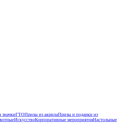
 значки
ГТО
Призы из акрила
Призы и подарки из
вотные
Искусство
Корпоративные мероприятия
Настольные