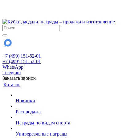
!!! Внимание !!!
28 июля и 3 августа - магазин работает до 18:00
До сентября Воскресенье - выходной день.
+7 (499) 151-52-01
+7 (499) 151-52-01
WhatsApp
Telegram
Заказать звонок
Каталог
Новинки
Распродажа
Награды по видам спорта
Универсальные награды