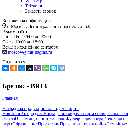
WhatsApp
Telegram
Заказать звонок
Контактная информация
г. Москва, Ленинградский проспект, д. 62.
Режим работы:
Пн. – Пт.: с 9:00 до 20:00
Сб..: с 10:00 до 18:00
Вск..: выходной до сентября
moscow@mir-nagrad.ru
Поделиться
Брелок - BR13
Главная
-
Наградная продукция по видам спорта
Новинки
Распродажа
Награды по видам спорта
Универсальные 
стекла
Плакетки, панно, тарелки
Футляры для наград
Текстильна
игры
Образование
Профессии
Праздники родов войск
Семейные 