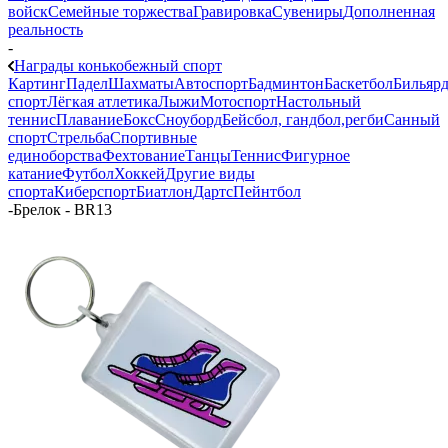
войск
Семейные торжества
Гравировка
Сувениры
Дополненная
реальность
-
Награды конькобежный спорт
Картинг
Падел
Шахматы
Автоспорт
Бадминтон
Баскетбол
Бильяр
спорт
Лёгкая атлетика
Лыжи
Мотоспорт
Настольный
теннис
Плавание
Бокс
Сноуборд
Бейсбол, гандбол,регби
Санный
спорт
Стрельба
Спортивные
единоборства
Фехтование
Танцы
Теннис
Фигурное
катание
Футбол
Хоккей
Другие виды
спорта
Киберспорт
Биатлон
Дартс
Пейнтбол
-
Брелок - BR13