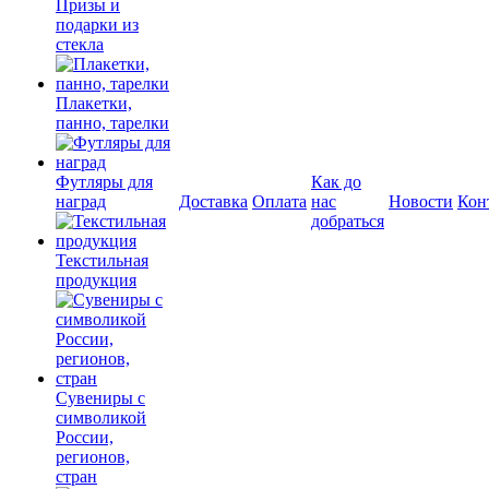
Призы и
подарки из
стекла
Плакетки,
панно, тарелки
Футляры для
Как до
наград
Доставка
Оплата
нас
Новости
Кон
добраться
Текстильная
продукция
Сувениры с
символикой
России,
регионов,
стран