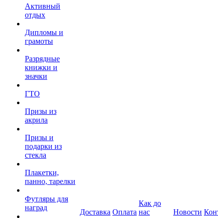
Активный
отдых
Дипломы и
грамоты
Разрядные
книжки и
значки
ГТО
Призы из
акрила
Призы и
подарки из
стекла
Плакетки,
панно, тарелки
Футляры для
Как до
наград
Доставка
Оплата
нас
Новости
Кон