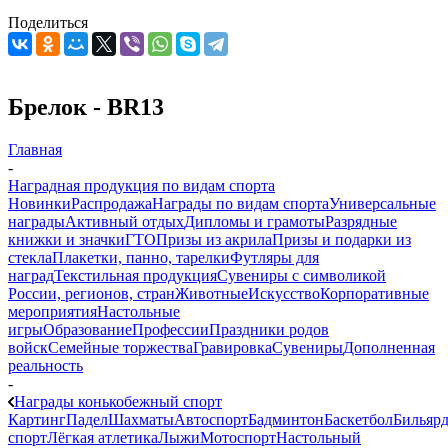
Поделиться
Брелок - BR13
Главная
-
Наградная продукция по видам спорта
Новинки
Распродажа
Награды по видам спорта
Универсальные
награды
Активный отдых
Дипломы и грамоты
Разрядные
книжки и значки
ГТО
Призы из акрила
Призы и подарки из
стекла
Плакетки, панно, тарелки
Футляры для
наград
Текстильная продукция
Сувениры с символикой
России, регионов, стран
Животные
Искусство
Корпоративные
мероприятия
Настольные
игры
Образование
Профессии
Праздники родов
войск
Семейные торжества
Гравировка
Сувениры
Дополненная
реальность
-
Награды конькобежный спорт
Картинг
Падел
Шахматы
Автоспорт
Бадминтон
Баскетбол
Бильяр
спорт
Лёгкая атлетика
Лыжи
Мотоспорт
Настольный