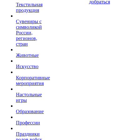
добраться
Текстильная
продукция
Сувениры с
символикой
России,
регионов,
стран
Животные
Искусство
Корпоративные
мероприятия
Настольные
игры
Образование
Профессии
Праздники
родов войск