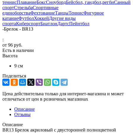
теннис
Плавание
Бокс
Сноуборд
Бейсбол, гандбол,регби
Санный
спорт
Стрельба
Спортивные
единоборства
Фехтование
Танцы
Теннис
Фигурное
катание
Футбол
Хоккей
Другие виды
спорта
Киберспорт
Биатлон
Дартс
Пейнтбол
-
Брелок - BR13
:
от
96 руб.
Есть в наличии
Высота
9 см
Поделиться
Цена действительна только для интернет-магазина и может
отличаться от цен в розничных магазинах
Описание
Отзывы
Описание
BR13 Брелок акриловый с двусторонней полноцветной