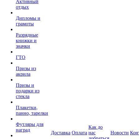
Активный
отдых
Дипломы и
грамоты
Разрядные
книжки и
значки
ГТО
Призы из
акрила
Призы и
подарки из
стекла
Плакетки,
панно, тарелки
Футляры для
Как до
наград
Доставка
Оплата
нас
Новости
Кон
добраться