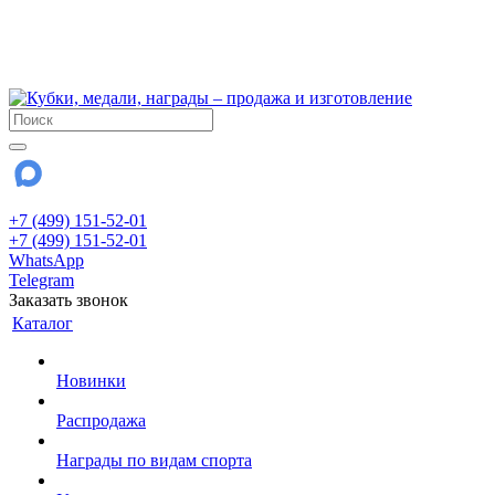
!!! Внимание !!!
6 и 7 августа - магазин работает до 18:00
15 августа - выходной
До сентября Воскресенье - выходной день.
+7 (499) 151-52-01
+7 (499) 151-52-01
WhatsApp
Telegram
Заказать звонок
Каталог
Новинки
Распродажа
Награды по видам спорта