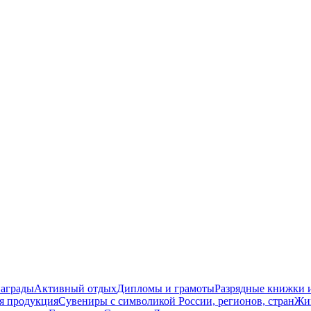
награды
Активный отдых
Дипломы и грамоты
Разрядные книжки и
я продукция
Сувениры с символикой России, регионов, стран
Жи