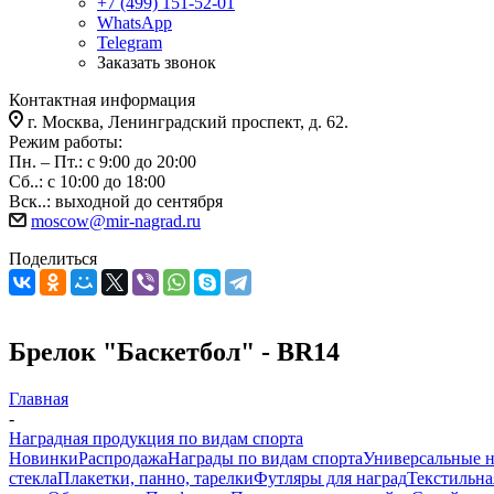
+7 (499) 151-52-01
WhatsApp
Telegram
Заказать звонок
Контактная информация
г. Москва, Ленинградский проспект, д. 62.
Режим работы:
Пн. – Пт.: с 9:00 до 20:00
Сб..: с 10:00 до 18:00
Вск..: выходной до сентября
moscow@mir-nagrad.ru
Поделиться
Брелок "Баскетбол" - BR14
Главная
-
Наградная продукция по видам спорта
Новинки
Распродажа
Награды по видам спорта
Универсальные 
стекла
Плакетки, панно, тарелки
Футляры для наград
Текстильна