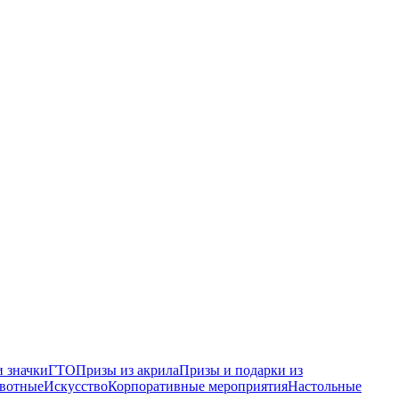
 значки
ГТО
Призы из акрила
Призы и подарки из
вотные
Искусство
Корпоративные мероприятия
Настольные