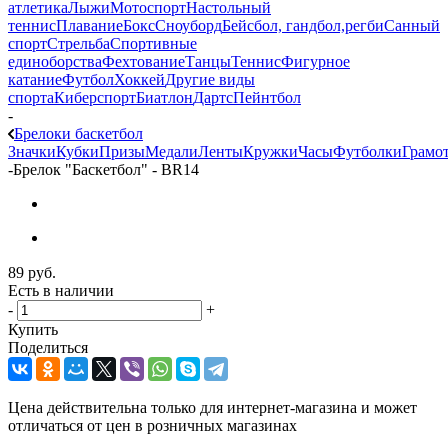
атлетика
Лыжи
Мотоспорт
Настольный
теннис
Плавание
Бокс
Сноуборд
Бейсбол, гандбол,регби
Санный
спорт
Стрельба
Спортивные
единоборства
Фехтование
Танцы
Теннис
Фигурное
катание
Футбол
Хоккей
Другие виды
спорта
Киберспорт
Биатлон
Дартс
Пейнтбол
-
Брелоки баскетбол
Значки
Кубки
Призы
Медали
Ленты
Кружки
Часы
Футболки
Грамо
-
Брелок "Баскетбол" - BR14
89
руб.
Есть в наличии
-
+
Купить
Поделиться
Цена действительна только для интернет-магазина и может
отличаться от цен в розничных магазинах