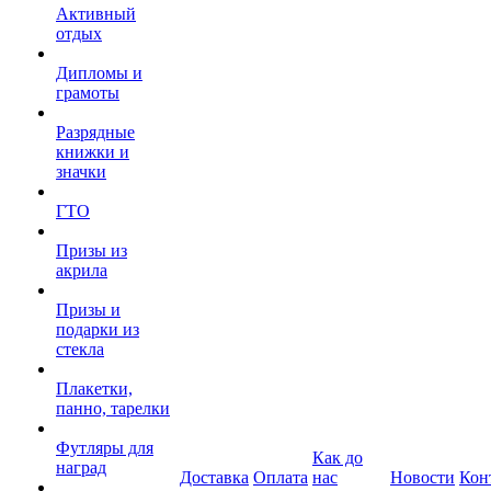
Активный
отдых
Дипломы и
грамоты
Разрядные
книжки и
значки
ГТО
Призы из
акрила
Призы и
подарки из
стекла
Плакетки,
панно, тарелки
Футляры для
Как до
наград
Доставка
Оплата
нас
Новости
Кон