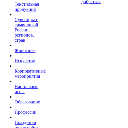
добраться
Текстильная
продукция
Сувениры с
символикой
России,
регионов,
стран
Животные
Искусство
Корпоративные
мероприятия
Настольные
игры
Образование
Профессии
Праздники
родов войск