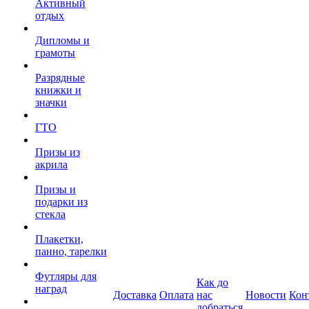
Активный
отдых
Дипломы и
грамоты
Разрядные
книжки и
значки
ГТО
Призы из
акрила
Призы и
подарки из
стекла
Плакетки,
панно, тарелки
Футляры для
Как до
наград
Доставка
Оплата
нас
Новости
Кон
добраться