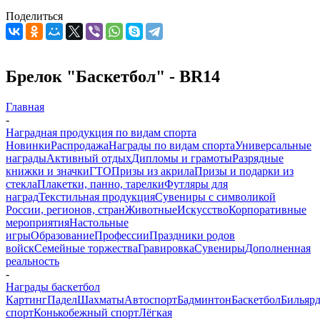
Поделиться
Брелок "Баскетбол" - BR14
Главная
-
Наградная продукция по видам спорта
Новинки
Распродажа
Награды по видам спорта
Универсальные
награды
Активный отдых
Дипломы и грамоты
Разрядные
книжки и значки
ГТО
Призы из акрила
Призы и подарки из
стекла
Плакетки, панно, тарелки
Футляры для
наград
Текстильная продукция
Сувениры с символикой
России, регионов, стран
Животные
Искусство
Корпоративные
мероприятия
Настольные
игры
Образование
Профессии
Праздники родов
войск
Семейные торжества
Гравировка
Сувениры
Дополненная
реальность
-
Награды баскетбол
Картинг
Падел
Шахматы
Автоспорт
Бадминтон
Баскетбол
Бильяр
спорт
Конькобежный спорт
Лёгкая