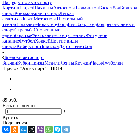
Награды по автоспорту
Картинг
Падел
Шахматы
Автоспорт
Бадминтон
Баскетбол
Бильяр
спорт
Конькобежный спорт
Лёгкая
атлетика
Лыжи
Мотоспорт
Настольный
теннис
Плавание
Бокс
Сноуборд
Бейсбол, гандбол,регби
Санный
спорт
Стрельба
Спортивные
единоборства
Фехтование
Танцы
Теннис
Фигурное
катание
Футбол
Хоккей
Другие виды
спорта
Киберспорт
Биатлон
Дартс
Пейнтбол
-
Брелоки автоспорт
Значки
Кубки
Призы
Медали
Ленты
Кружки
Часы
Футболки
-
Брелок "Автоспорт" - BR14
89
руб.
Есть в наличии
-
+
Купить
Поделиться