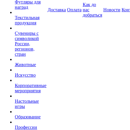
Футляры для
Как до
наград
Доставка
Оплата
нас
Новости
Кон
добраться
Текстильная
продукция
Сувениры с
символикой
России,
регионов,
стран
Животные
Искусство
Корпоративные
мероприятия
Настольные
игры
Образование
Профессии