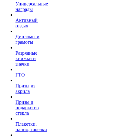
Универсальные
награды
Активный
отдых
Дипломы и
грамоты
Разрядные
книжки и
значки
ГТО
Призы из
акрила
Призы и
подарки из
стекла
Плакетки,
панно, тарелки