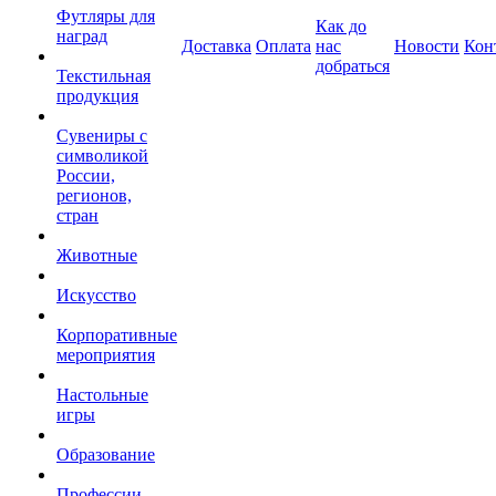
Футляры для
Как до
наград
Доставка
Оплата
нас
Новости
Кон
добраться
Текстильная
продукция
Сувениры с
символикой
России,
регионов,
стран
Животные
Искусство
Корпоративные
мероприятия
Настольные
игры
Образование
Профессии