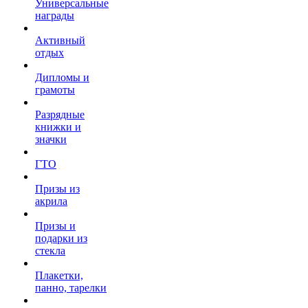
Универсальные
награды
Активный
отдых
Дипломы и
грамоты
Разрядные
книжки и
значки
ГТО
Призы из
акрила
Призы и
подарки из
стекла
Плакетки,
панно, тарелки