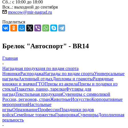
Сб..: с 10:00 до 18:00
Вск..: выходной до сентября
moscow@mir-nagrad.ru
Поделиться
Брелок "Автоспорт" - BR14
Главная
-
Наградная продукция по видам спорта
Новинки
Распродажа
Награды по видам спорта
Универсальные
награды
Активный отдых
Дипломы и грамоты
Разрядные
книжки и значки
ГТО
Призы из акрила
Призы и подарки из
стекла
Плакетки, панно, тарелки
Футляры для
наград
Текстильная продукция
Сувениры с символикой
России, регионов, стран
Животные
Искусство
Корпоративные
мероприятия
Настольные
игры
Образование
Профессии
Праздники родов
войск
Семейные торжества
Гравировка
Сувениры
Дополненная
реальность
-