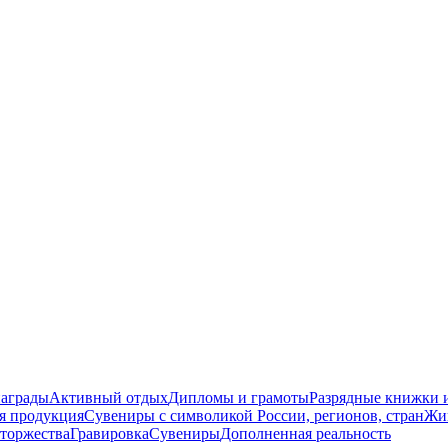
награды
Активный отдых
Дипломы и грамоты
Разрядные книжки и
я продукция
Сувениры с символикой России, регионов, стран
Жи
торжества
Гравировка
Сувениры
Дополненная реальность