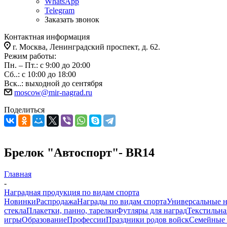
WhatsApp
Telegram
Заказать звонок
Контактная информация
г. Москва, Ленинградский проспект, д. 62.
Режим работы:
Пн. – Пт.: с 9:00 до 20:00
Сб..: с 10:00 до 18:00
Вск..: выходной до сентября
moscow@mir-nagrad.ru
Поделиться
Брелок "Автоспорт"- BR14
Главная
-
Наградная продукция по видам спорта
Новинки
Распродажа
Награды по видам спорта
Универсальные 
стекла
Плакетки, панно, тарелки
Футляры для наград
Текстильна
игры
Образование
Профессии
Праздники родов войск
Семейные 