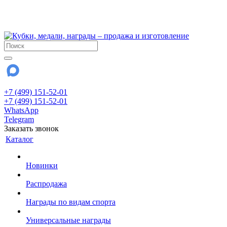
!!! Внимание !!!
28 июля и 3 августа - магазин работает до 18:00
До сентября Воскресенье - выходной день.
+7 (499) 151-52-01
+7 (499) 151-52-01
WhatsApp
Telegram
Заказать звонок
Каталог
Новинки
Распродажа
Награды по видам спорта
Универсальные награды