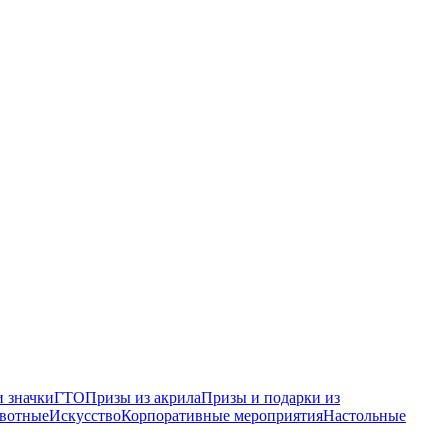
 значки
ГТО
Призы из акрила
Призы и подарки из
вотные
Искусство
Корпоративные мероприятия
Настольные