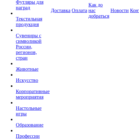
Футляры для
Как до
наград
Доставка
Оплата
нас
Новости
Кон
добраться
Текстильная
продукция
Сувениры с
символикой
России,
регионов,
стран
Животные
Искусство
Корпоративные
мероприятия
Настольные
игры
Образование
Профессии