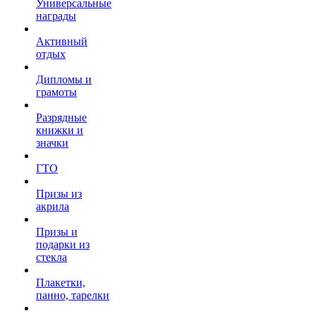
Универсальные
награды
Активный
отдых
Дипломы и
грамоты
Разрядные
книжки и
значки
ГТО
Призы из
акрила
Призы и
подарки из
стекла
Плакетки,
панно, тарелки