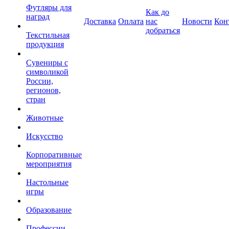
Футляры для
Как до
наград
Доставка
Оплата
нас
Новости
Кон
добраться
Текстильная
продукция
Сувениры с
символикой
России,
регионов,
стран
Животные
Искусство
Корпоративные
мероприятия
Настольные
игры
Образование
Профессии