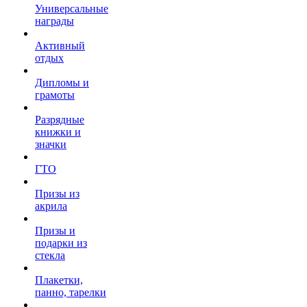
Универсальные
награды
Активный
отдых
Дипломы и
грамоты
Разрядные
книжки и
значки
ГТО
Призы из
акрила
Призы и
подарки из
стекла
Плакетки,
панно, тарелки