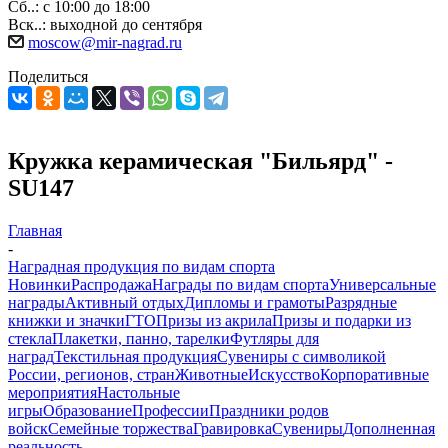
Сб..: с 10:00 до 18:00
Вск..: выходной до сентября
moscow@mir-nagrad.ru
Поделиться
Кружка керамическая "Бильярд" -
SU147
Главная
-
Наградная продукция по видам спорта
Новинки
Распродажа
Награды по видам спорта
Универсальные
награды
Активный отдых
Дипломы и грамоты
Разрядные
книжки и значки
ГТО
Призы из акрила
Призы и подарки из
стекла
Плакетки, панно, тарелки
Футляры для
наград
Текстильная продукция
Сувениры с символикой
России, регионов, стран
Животные
Искусство
Корпоративные
мероприятия
Настольные
игры
Образование
Профессии
Праздники родов
войск
Семейные торжества
Гравировка
Сувениры
Дополненная
реальность