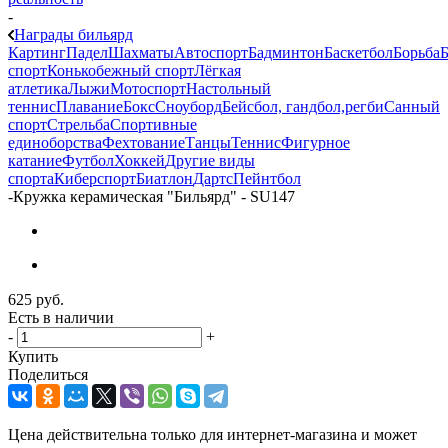
-
Награды бильярд
Картинг
Падел
Шахматы
Автоспорт
Бадминтон
Баскетбол
Борьба
Б
спорт
Конькобежный спорт
Лёгкая
атлетика
Лыжи
Мотоспорт
Настольный
теннис
Плавание
Бокс
Сноуборд
Бейсбол, гандбол,регби
Санный
спорт
Стрельба
Спортивные
единоборства
Фехтование
Танцы
Теннис
Фигурное
катание
Футбол
Хоккей
Другие виды
спорта
Киберспорт
Биатлон
Дартс
Пейнтбол
-
Кружка керамическая "Бильярд" - SU147
625
руб.
Есть в наличии
-
+
Купить
Поделиться
Цена действительна только для интернет-магазина и может