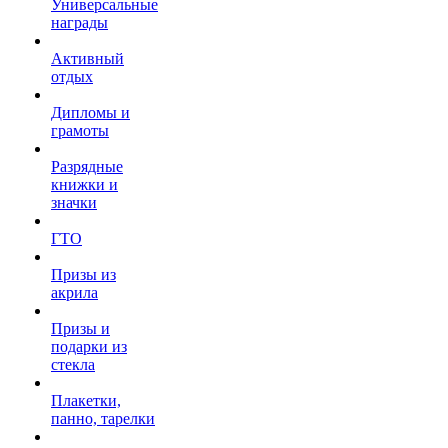
Универсальные
награды
Активный
отдых
Дипломы и
грамоты
Разрядные
книжки и
значки
ГТО
Призы из
акрила
Призы и
подарки из
стекла
Плакетки,
панно, тарелки