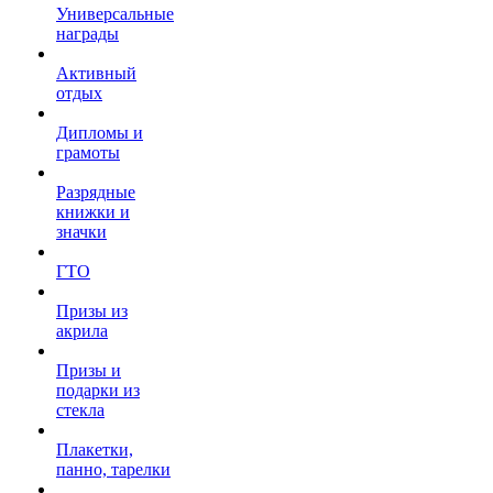
Универсальные
награды
Активный
отдых
Дипломы и
грамоты
Разрядные
книжки и
значки
ГТО
Призы из
акрила
Призы и
подарки из
стекла
Плакетки,
панно, тарелки