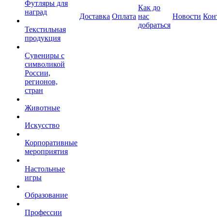
Футляры для
Как до
наград
Доставка
Оплата
нас
Новости
Кон
добраться
Текстильная
продукция
Сувениры с
символикой
России,
регионов,
стран
Животные
Искусство
Корпоративные
мероприятия
Настольные
игры
Образование
Профессии