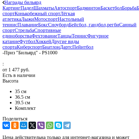
Награды бильярд
Картинг
Падел
Шахматы
Автоспорт
Бадминтон
Баскетбол
Борьба
Б
спорт
Конькобежный спорт
Лёгкая
атлетика
Лыжи
Мотоспорт
Настольный
теннис
Плавание
Бокс
Сноуборд
Бейсбол, гандбол,регби
Санный
спорт
Стрельба
Спортивные
единоборства
Фехтование
Танцы
Теннис
Фигурное
катание
Футбол
Хоккей
Другие виды
спорта
Киберспорт
Биатлон
Дартс
Пейнтбол
-
Приз "Бильярд" - PS1000
:
от
1 477 руб.
Есть в наличии
Высота
35 см
36.5 см
39.5 см
Комплект
Поделиться
Цена действительна только для интернет-магазина и может