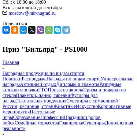
Сб..: с 10:00 до 18:00
Вск..: выходной до сентября
moscow@mir-nagrad.ru
Поделиться
Приз "Бильярд" - PS1000
Главная
-
Наградная продукция по видам спорта
Новинки
Распродажа
Награды по видам спорта
Универсальные
награды
Активный отдых
Дипломы и грамоты
Разрядные
книжки и значки
ГТО
Призы из акрила
Призы и подарки из
стекла
Плакетки, панно, тарелки
Футляры для
наград
Текстильная продукция
Сувениры с символикой
России, регионов, стран
Животные
Искусство
Корпоративные
мероприятия
Настольные
игры
Образование
Профессии
Праздники родов
войск
Семейные торжества
Гравировка
Сувениры
Дополненная
реальность
-