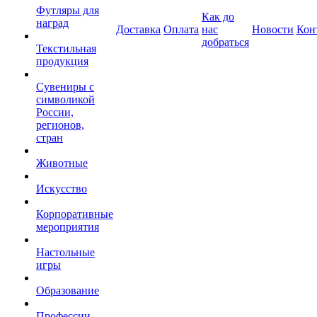
Футляры для
Как до
наград
Доставка
Оплата
нас
Новости
Кон
добраться
Текстильная
продукция
Сувениры с
символикой
России,
регионов,
стран
Животные
Искусство
Корпоративные
мероприятия
Настольные
игры
Образование
Профессии