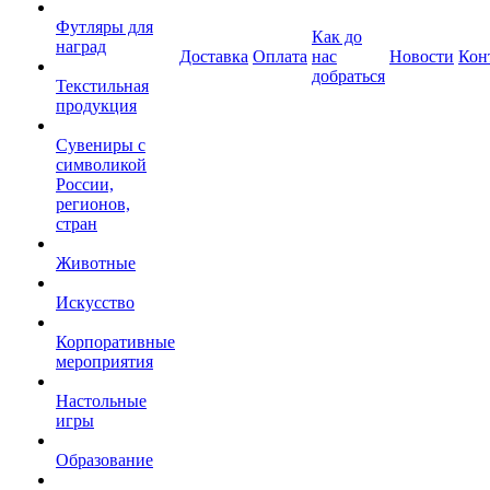
Футляры для
Как до
наград
Доставка
Оплата
нас
Новости
Кон
добраться
Текстильная
продукция
Сувениры с
символикой
России,
регионов,
стран
Животные
Искусство
Корпоративные
мероприятия
Настольные
игры
Образование