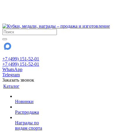
!!! Внимание !!!
6 и 7 августа - магазин работает до 18:00
15 августа - выходной
До сентября Воскресенье - выходной день.
+7 (499) 151-52-01
+7 (499) 151-52-01
WhatsApp
Telegram
Заказать звонок
Каталог
Новинки
Распродажа
Награды по
видам спорта