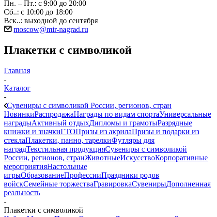
Пн. – Пт.: с 9:00 до 20:00
Сб..: с 10:00 до 18:00
Вск..: выходной до сентября
moscow@mir-nagrad.ru
Плакетки с символикой
Главная
-
Каталог
-
Сувениры с символикой России, регионов, стран
Новинки
Распродажа
Награды по видам спорта
Универсальные
награды
Активный отдых
Дипломы и грамоты
Разрядные
книжки и значки
ГТО
Призы из акрила
Призы и подарки из
стекла
Плакетки, панно, тарелки
Футляры для
наград
Текстильная продукция
Сувениры с символикой
России, регионов, стран
Животные
Искусство
Корпоративные
мероприятия
Настольные
игры
Образование
Профессии
Праздники родов
войск
Семейные торжества
Гравировка
Сувениры
Дополненная
реальность
-
Плакетки с символикой