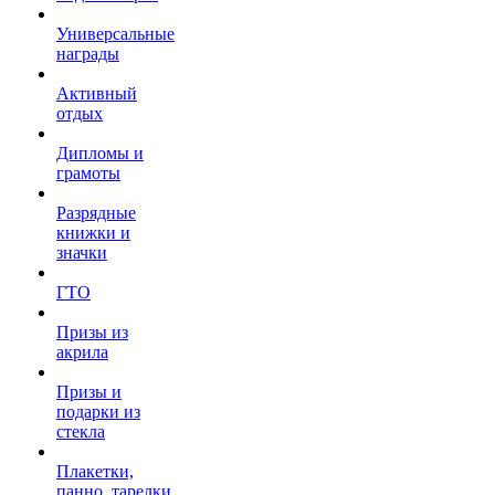
Универсальные
награды
Активный
отдых
Дипломы и
грамоты
Разрядные
книжки и
значки
ГТО
Призы из
акрила
Призы и
подарки из
стекла
Плакетки,
панно, тарелки