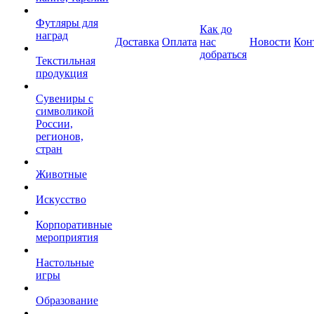
Футляры для
Как до
наград
Доставка
Оплата
нас
Новости
Кон
добраться
Текстильная
продукция
Сувениры с
символикой
России,
регионов,
стран
Животные
Искусство
Корпоративные
мероприятия
Настольные
игры
Образование