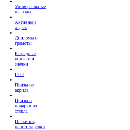
Универсальные
награды
Активный
отдых
Дипломы и
грамоты
Разрядные
книжки и
значки
ГТО
Призы из
акрила
Призы и
подарки из
стекла
Плакетки,
панно, тарелки