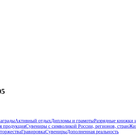
05
награды
Активный отдых
Дипломы и грамоты
Разрядные книжки и
я продукция
Сувениры с символикой России, регионов, стран
Жи
торжества
Гравировка
Сувениры
Дополненная реальность