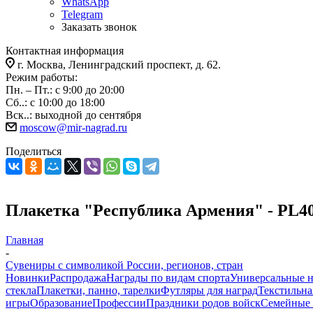
WhatsApp
Telegram
Заказать звонок
Контактная информация
г. Москва, Ленинградский проспект, д. 62.
Режим работы:
Пн. – Пт.: с 9:00 до 20:00
Сб..: с 10:00 до 18:00
Вск..: выходной до сентября
moscow@mir-nagrad.ru
Поделиться
Плакетка "Республика Армения" - PL4
Главная
-
Сувениры с символикой России, регионов, стран
Новинки
Распродажа
Награды по видам спорта
Универсальные 
стекла
Плакетки, панно, тарелки
Футляры для наград
Текстильна
игры
Образование
Профессии
Праздники родов войск
Семейные 