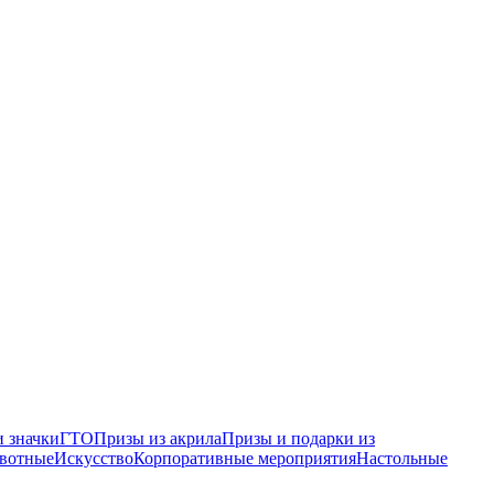
 значки
ГТО
Призы из акрила
Призы и подарки из
вотные
Искусство
Корпоративные мероприятия
Настольные