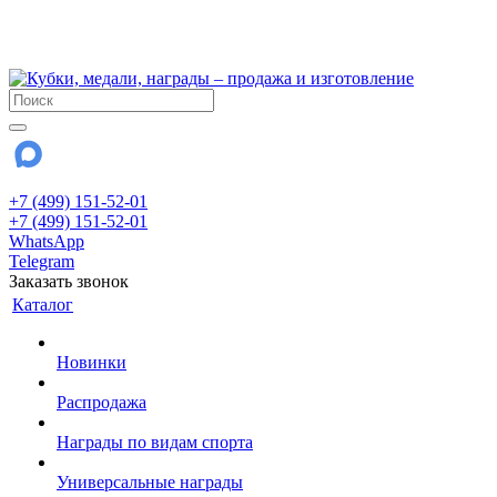
!!! Внимание !!!
28 июля и 3 августа - магазин работает до 18:00
До сентября Воскресенье - выходной день.
+7 (499) 151-52-01
+7 (499) 151-52-01
WhatsApp
Telegram
Заказать звонок
Каталог
Новинки
Распродажа
Награды по видам спорта
Универсальные награды