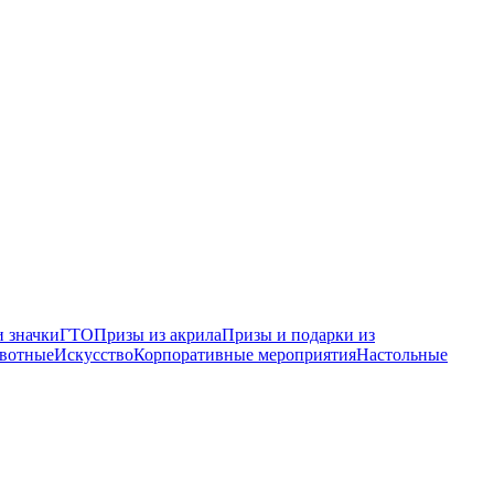
 значки
ГТО
Призы из акрила
Призы и подарки из
вотные
Искусство
Корпоративные мероприятия
Настольные