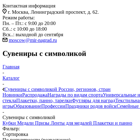
Контактная информация
г. Москва, Ленинградский проспект, д. 62.
Режим работы:
Пн. – Пт.: с 9:00 до 20:00
Сб..: с 10:00 до 18:00
Вск..: выходной до сентября
moscow@mir-nagrad.ru
Сувениры с символикой
Главная
-
Каталог
-
Сувениры с символикой России, регионов, стран
Новинки
Распродажа
Награды по видам спорта
Универсальные 
стекла
Плакетки, панно, тарелки
Футляры для наград
Текстильна
игры
Образование
Профессии
Праздники родов войск
Семейные 
-
Сувениры с символикой
Кубки
Медали
Призы
Ленты для медалей
Плакетки и панно
Фильтр:
Сортировка
По популярности (возрастание)