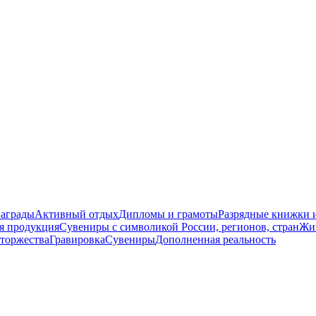
награды
Активный отдых
Дипломы и грамоты
Разрядные книжки и
я продукция
Сувениры с символикой России, регионов, стран
Жи
торжества
Гравировка
Сувениры
Дополненная реальность