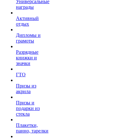
Универсальные
награды
Активный
отдых
Дипломы и
грамоты
Разрядные
книжки и
значки
ГТО
Призы из
акрила
Призы и
подарки из
стекла
Плакетки,
панно, тарелки