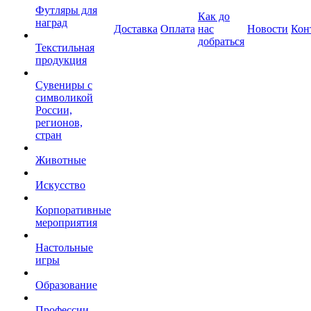
Футляры для
Как до
наград
Доставка
Оплата
нас
Новости
Кон
добраться
Текстильная
продукция
Сувениры с
символикой
России,
регионов,
стран
Животные
Искусство
Корпоративные
мероприятия
Настольные
игры
Образование
Профессии