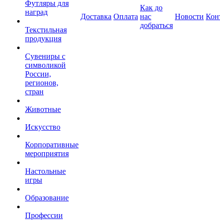
Футляры для
Как до
наград
Доставка
Оплата
нас
Новости
Кон
добраться
Текстильная
продукция
Сувениры с
символикой
России,
регионов,
стран
Животные
Искусство
Корпоративные
мероприятия
Настольные
игры
Образование
Профессии