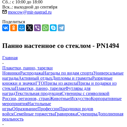
Сб..: с 10:00 до 18:00
Вск..: выходной до сентября
moscow@mir-nagrad.ru
Поделиться
Панно настенное со стеклом - PN1494
Главная
-
Плакетки, панно, тарелки
Новинки
Распродажа
Награды по видам спорта
Универсальные
награды
Активный отдых
Дипломы и грамоты
Разрядные
книжки и значки
ГТО
Призы из акрила
Призы и подарки из
стекла
Плакетки, панно, тарелки
Футляры для
наград
Текстильная продукция
Сувениры с символикой
России, регионов, стран
Животные
Искусство
Корпоративные
мероприятия
Настольные
игры
Образование
Профессии
Праздники родов
войск
Семейные торжества
Гравировка
Сувениры
Дополненная
реальность
-