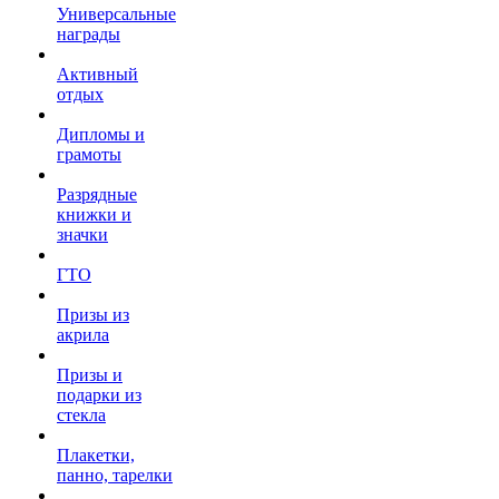
Универсальные
награды
Активный
отдых
Дипломы и
грамоты
Разрядные
книжки и
значки
ГТО
Призы из
акрила
Призы и
подарки из
стекла
Плакетки,
панно, тарелки