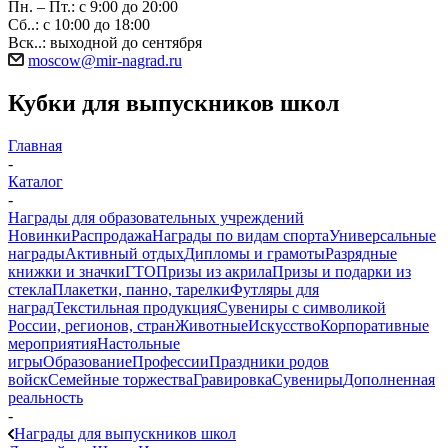
Пн. – Пт.: с 9:00 до 20:00
Сб..: с 10:00 до 18:00
Вск..: выходной до сентября
moscow@mir-nagrad.ru
Кубки для выпускников школ
Главная
-
Каталог
-
Награды для образовательных учреждений
Новинки
Распродажа
Награды по видам спорта
Универсальные
награды
Активный отдых
Дипломы и грамоты
Разрядные
книжки и значки
ГТО
Призы из акрила
Призы и подарки из
стекла
Плакетки, панно, тарелки
Футляры для
наград
Текстильная продукция
Сувениры с символикой
России, регионов, стран
Животные
Искусство
Корпоративные
мероприятия
Настольные
игры
Образование
Профессии
Праздники родов
войск
Семейные торжества
Гравировка
Сувениры
Дополненная
реальность
-
Награды для выпускников школ