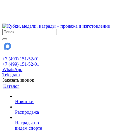
!!! Внимание !!!
6 и 7 августа - магазин работает до 18:00
15 августа - выходной
До сентября Воскресенье - выходной день.
+7 (499) 151-52-01
+7 (499) 151-52-01
WhatsApp
Telegram
Заказать звонок
Каталог
Новинки
Распродажа
Награды по
видам спорта