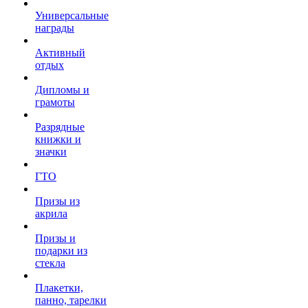
Универсальные
награды
Активный
отдых
Дипломы и
грамоты
Разрядные
книжки и
значки
ГТО
Призы из
акрила
Призы и
подарки из
стекла
Плакетки,
панно, тарелки