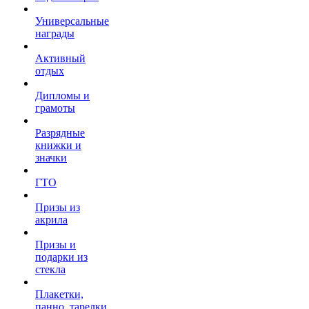
Универсальные
награды
Активный
отдых
Дипломы и
грамоты
Разрядные
книжки и
значки
ГТО
Призы из
акрила
Призы и
подарки из
стекла
Плакетки,
панно, тарелки