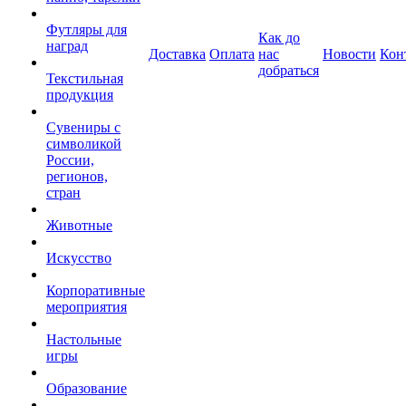
Футляры для
Как до
наград
Доставка
Оплата
нас
Новости
Кон
добраться
Текстильная
продукция
Сувениры с
символикой
России,
регионов,
стран
Животные
Искусство
Корпоративные
мероприятия
Настольные
игры
Образование