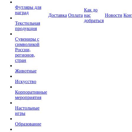
Футляры для
Как до
наград
Доставка
Оплата
нас
Новости
Кон
добраться
Текстильная
продукция
Сувениры с
символикой
России,
регионов,
стран
Животные
Искусство
Корпоративные
мероприятия
Настольные
игры
Образование