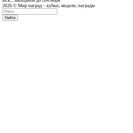
Вск..: выходной до сентября
2026 © Мир наград – кубки, медали, награды
Найти