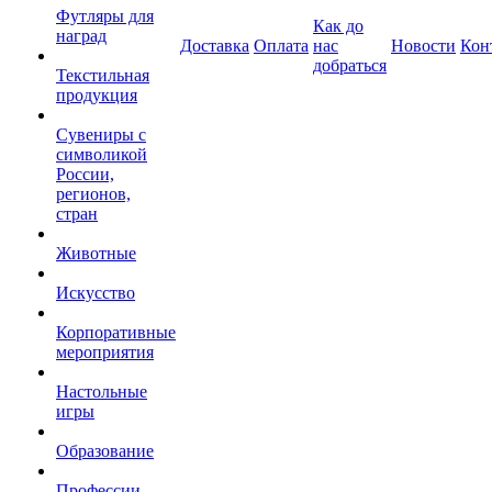
Футляры для
Как до
наград
Доставка
Оплата
нас
Новости
Кон
добраться
Текстильная
продукция
Сувениры с
символикой
России,
регионов,
стран
Животные
Искусство
Корпоративные
мероприятия
Настольные
игры
Образование
Профессии