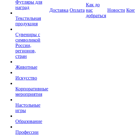
Футляры для
Как до
наград
Доставка
Оплата
нас
Новости
Кон
добраться
Текстильная
продукция
Сувениры с
символикой
России,
регионов,
стран
Животные
Искусство
Корпоративные
мероприятия
Настольные
игры
Образование
Профессии