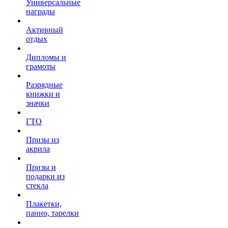
Универсальные
награды
Активный
отдых
Дипломы и
грамоты
Разрядные
книжки и
значки
ГТО
Призы из
акрила
Призы и
подарки из
стекла
Плакетки,
панно, тарелки