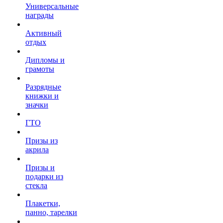
Универсальные
награды
Активный
отдых
Дипломы и
грамоты
Разрядные
книжки и
значки
ГТО
Призы из
акрила
Призы и
подарки из
стекла
Плакетки,
панно, тарелки