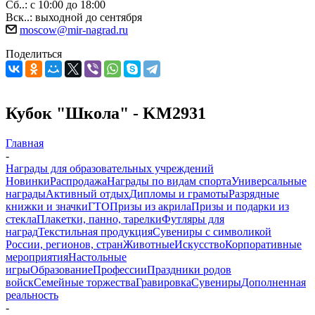
Сб..: с 10:00 до 18:00
Вск..: выходной до сентября
moscow@mir-nagrad.ru
Поделиться
Кубок "Школа" - KM2931
Главная
-
Награды для образовательных учреждений
Новинки
Распродажа
Награды по видам спорта
Универсальные
награды
Активный отдых
Дипломы и грамоты
Разрядные
книжки и значки
ГТО
Призы из акрила
Призы и подарки из
стекла
Плакетки, панно, тарелки
Футляры для
наград
Текстильная продукция
Сувениры с символикой
России, регионов, стран
Животные
Искусство
Корпоративные
мероприятия
Настольные
игры
Образование
Профессии
Праздники родов
войск
Семейные торжества
Гравировка
Сувениры
Дополненная
реальность
-