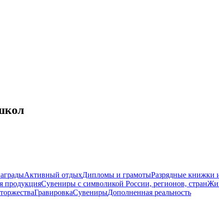
школ
награды
Активный отдых
Дипломы и грамоты
Разрядные книжки и
я продукция
Сувениры с символикой России, регионов, стран
Жи
торжества
Гравировка
Сувениры
Дополненная реальность