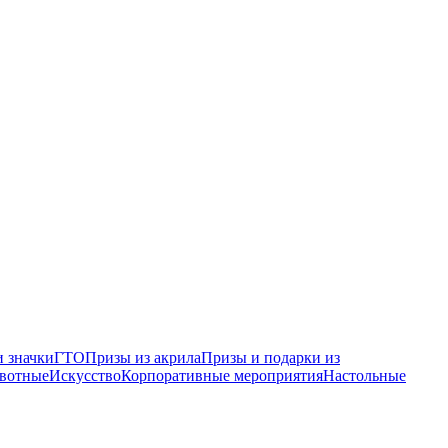
 значки
ГТО
Призы из акрила
Призы и подарки из
вотные
Искусство
Корпоративные мероприятия
Настольные