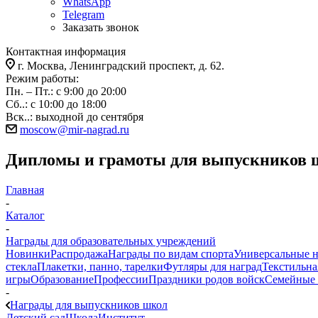
WhatsApp
Telegram
Заказать звонок
Контактная информация
г. Москва, Ленинградский проспект, д. 62.
Режим работы:
Пн. – Пт.: с 9:00 до 20:00
Сб..: с 10:00 до 18:00
Вск..: выходной до сентября
moscow@mir-nagrad.ru
Дипломы и грамоты для выпускников 
Главная
-
Каталог
-
Награды для образовательных учреждений
Новинки
Распродажа
Награды по видам спорта
Универсальные 
стекла
Плакетки, панно, тарелки
Футляры для наград
Текстильна
игры
Образование
Профессии
Праздники родов войск
Семейные 
-
Награды для выпускников школ
Детский сад
Школа
Институт