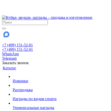
!!! Внимание !!!
28 июля и 3 августа - магазин работает до 18:00
До сентября Воскресенье - выходной день.
+7 (499) 151-52-01
+7 (499) 151-52-01
WhatsApp
Telegram
Заказать звонок
Каталог
Новинки
Распродажа
Награды по видам спорта
Универсальные награды