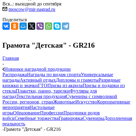
Вск..: выходной до сентября
moscow@mir-nagrad.ru
Поделиться
Грамота "Детская" - GR216
Главная
-
Новинки наградной продукции
Распродажа
Награды по видам спорта
Универсальные
награды
Активный отдых
Дипломы и грамоты
Разрядные
книжки и значки
ГТО
Призы из акрила
Призы и подарки из
стекла
Плакетки, панно, тарелки
Футляры для
наград
Текстильная продукция
Сувениры с символикой
России, регионов, стран
Животные
Искусство
Корпоративные
мероприятия
Настольные
игры
Образование
Профессии
Праздники родов
войск
Семейные торжества
Гравировка
Сувениры
Дополненная
реальность
-
Грамота "Детская" - GR216