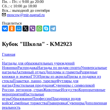
Пн. – Пт.: с 9:00 до 20:00
Сб..: с 10:00 до 18:00
Вск..: выходной до сентября
moscow@mir-nagrad.ru
Поделиться
Кубок "Школа" - KM2923
Главная
-
Награды для образовательных учреждений
Новинки
Распродажа
Награды по видам спорта
Универсальные
награды
Активный отдых
Дипломы и грамоты
Разрядные
книжки и значки
ГТО
Призы из акрила
Призы и подарки из
стекла
Плакетки, панно, тарелки
Футляры для
наград
Текстильная продукция
Сувениры с символикой
России, регионов, стран
Животные
Искусство
Корпоративные
мероприятия
Настольные
игры
Образование
Профессии
Праздники родов
войск
Семейные торжества
Гравировка
Сувениры
Дополненная
реальность