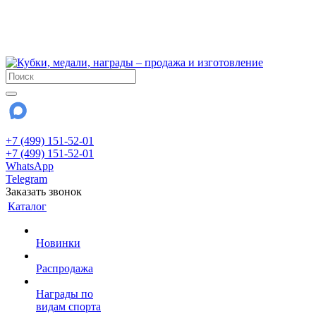
!!! Внимание !!!
6 и 7 августа - магазин работает до 18:00
15 августа - выходной
До сентября Воскресенье - выходной день.
+7 (499) 151-52-01
+7 (499) 151-52-01
WhatsApp
Telegram
Заказать звонок
Каталог
Новинки
Распродажа
Награды по
видам спорта