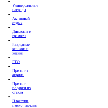
Универсальные
награды
Активный
отдых
Дипломы и
грамоты
Разрядные
книжки и
значки
ГТО
Призы из
акрила
Призы и
подарки из
стекла
Плакетки,
панно, тарелки