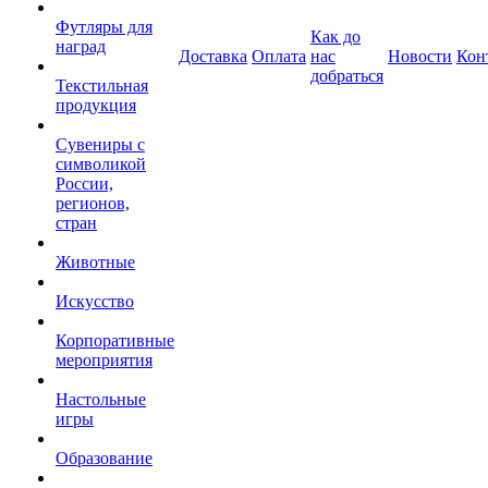
Футляры для
Как до
наград
Доставка
Оплата
нас
Новости
Кон
добраться
Текстильная
продукция
Сувениры с
символикой
России,
регионов,
стран
Животные
Искусство
Корпоративные
мероприятия
Настольные
игры
Образование