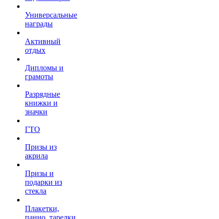
Универсальные
награды
Активный
отдых
Дипломы и
грамоты
Разрядные
книжки и
значки
ГТО
Призы из
акрила
Призы и
подарки из
стекла
Плакетки,
панно, тарелки