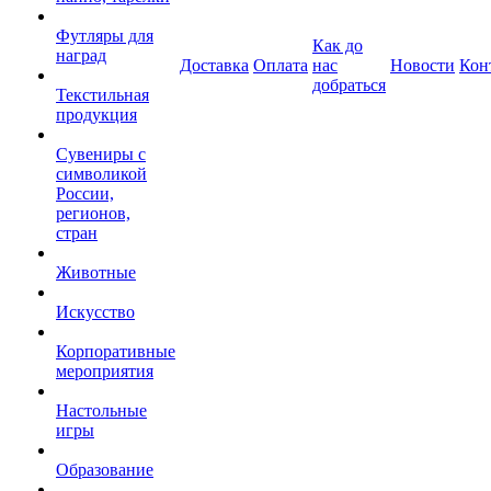
Футляры для
Как до
наград
Доставка
Оплата
нас
Новости
Кон
добраться
Текстильная
продукция
Сувениры с
символикой
России,
регионов,
стран
Животные
Искусство
Корпоративные
мероприятия
Настольные
игры
Образование