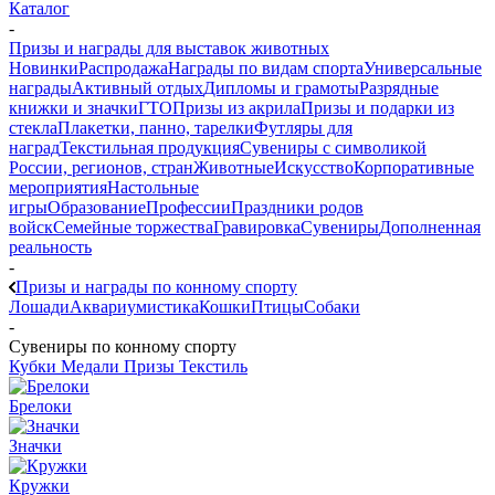
Каталог
-
Призы и награды для выставок животных
Новинки
Распродажа
Награды по видам спорта
Универсальные
награды
Активный отдых
Дипломы и грамоты
Разрядные
книжки и значки
ГТО
Призы из акрила
Призы и подарки из
стекла
Плакетки, панно, тарелки
Футляры для
наград
Текстильная продукция
Сувениры с символикой
России, регионов, стран
Животные
Искусство
Корпоративные
мероприятия
Настольные
игры
Образование
Профессии
Праздники родов
войск
Семейные торжества
Гравировка
Сувениры
Дополненная
реальность
-
Призы и награды по конному спорту
Лошади
Аквариумистика
Кошки
Птицы
Собаки
-
Сувениры по конному спорту
Кубки
Медали
Призы
Текстиль
Брелоки
Значки
Кружки