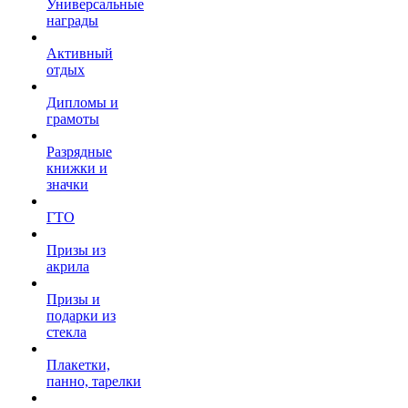
Универсальные
награды
Активный
отдых
Дипломы и
грамоты
Разрядные
книжки и
значки
ГТО
Призы из
акрила
Призы и
подарки из
стекла
Плакетки,
панно, тарелки