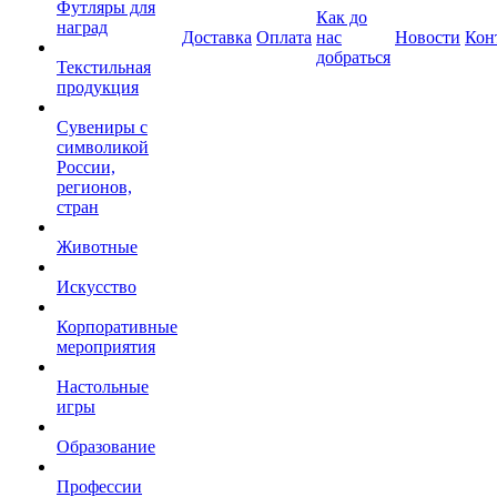
Футляры для
Как до
наград
Доставка
Оплата
нас
Новости
Кон
добраться
Текстильная
продукция
Сувениры с
символикой
России,
регионов,
стран
Животные
Искусство
Корпоративные
мероприятия
Настольные
игры
Образование
Профессии