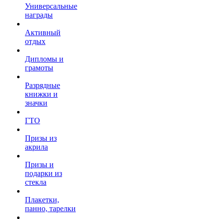
Универсальные
награды
Активный
отдых
Дипломы и
грамоты
Разрядные
книжки и
значки
ГТО
Призы из
акрила
Призы и
подарки из
стекла
Плакетки,
панно, тарелки