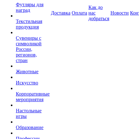
Футляры для
Как до
наград
Доставка
Оплата
нас
Новости
Кон
добраться
Текстильная
продукция
Сувениры с
символикой
России,
регионов,
стран
Животные
Искусство
Корпоративные
мероприятия
Настольные
игры
Образование
Профессии