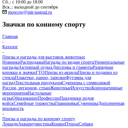
Сб..: с 10:00 до 18:00
Вск..: выходной до сентября
moscow@mir-nagrad.ru
Значки по конному спорту
Главная
-
Каталог
-
Призы и награды для выставок животных
Новинки
Распродажа
Награды по видам спорта
Универсальные
награды
Активный отдых
Дипломы и грамоты
Разрядные
книжки и значки
ГТО
Призы из акрила
Призы и подарки из
стекла
Плакетки, панно, тарелки
Футляры для
наград
Текстильная продукция
Сувениры с символикой
России, регионов, стран
Животные
Искусство
Корпоративные
мероприятия
Настольные
игры
Образование
Профессии
Праздники родов
войск
Семейные торжества
Гравировка
Сувениры
Дополненная
реальность
-
Призы и награды по конному спорту
Лошади
Аквариумистика
Кошки
Птицы
Собаки