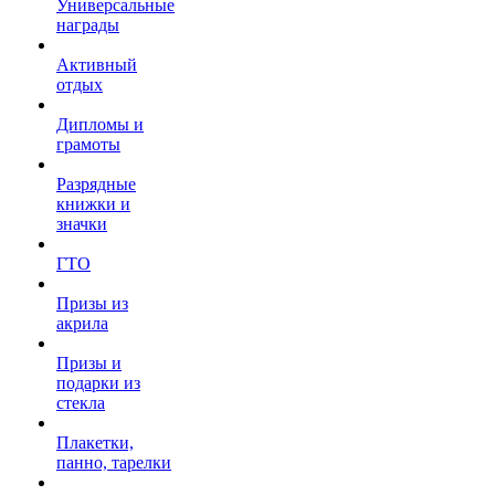
Универсальные
награды
Активный
отдых
Дипломы и
грамоты
Разрядные
книжки и
значки
ГТО
Призы из
акрила
Призы и
подарки из
стекла
Плакетки,
панно, тарелки