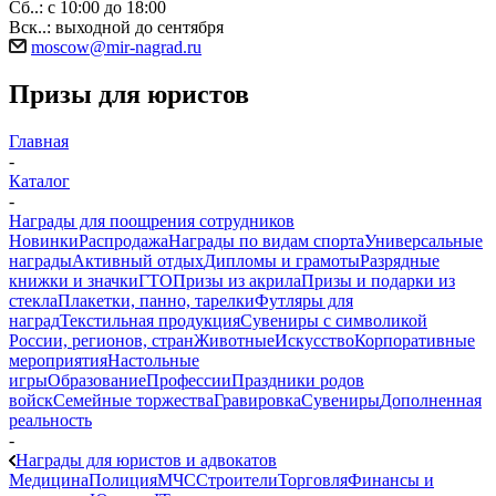
Сб..: с 10:00 до 18:00
Вск..: выходной до сентября
moscow@mir-nagrad.ru
Призы для юристов
Главная
-
Каталог
-
Награды для поощрения сотрудников
Новинки
Распродажа
Награды по видам спорта
Универсальные
награды
Активный отдых
Дипломы и грамоты
Разрядные
книжки и значки
ГТО
Призы из акрила
Призы и подарки из
стекла
Плакетки, панно, тарелки
Футляры для
наград
Текстильная продукция
Сувениры с символикой
России, регионов, стран
Животные
Искусство
Корпоративные
мероприятия
Настольные
игры
Образование
Профессии
Праздники родов
войск
Семейные торжества
Гравировка
Сувениры
Дополненная
реальность
-
Награды для юристов и адвокатов
Медицина
Полиция
МЧС
Строители
Торговля
Финансы и