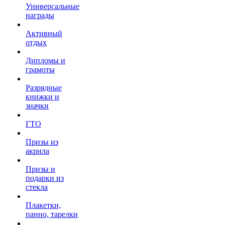
Универсальные
награды
Активный
отдых
Дипломы и
грамоты
Разрядные
книжки и
значки
ГТО
Призы из
акрила
Призы и
подарки из
стекла
Плакетки,
панно, тарелки