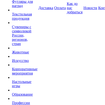
Футляры для
Как до
наград
Доставка
Оплата
нас
Новости
Кон
добраться
Текстильная
продукция
Сувениры с
символикой
России,
регионов,
стран
Животные
Искусство
Корпоративные
мероприятия
Настольные
игры
Образование
Профессии