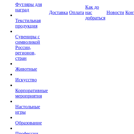
Футляры для
Как до
наград
Доставка
Оплата
нас
Новости
Кон
добраться
Текстильная
продукция
Сувениры с
символикой
России,
регионов,
стран
Животные
Искусство
Корпоративные
мероприятия
Настольные
игры
Образование
Профессии