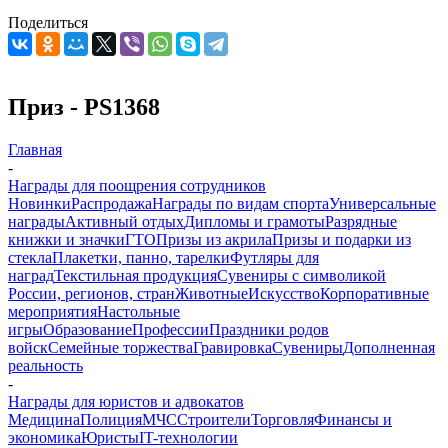
Поделиться
Приз - PS1368
Главная
-
Награды для поощрения сотрудников
Новинки
Распродажа
Награды по видам спорта
Универсальные
награды
Активный отдых
Дипломы и грамоты
Разрядные
книжки и значки
ГТО
Призы из акрила
Призы и подарки из
стекла
Плакетки, панно, тарелки
Футляры для
наград
Текстильная продукция
Сувениры с символикой
России, регионов, стран
Животные
Искусство
Корпоративные
мероприятия
Настольные
игры
Образование
Профессии
Праздники родов
войск
Семейные торжества
Гравировка
Сувениры
Дополненная
реальность
-
Награды для юристов и адвокатов
Медицина
Полиция
МЧС
Строители
Торговля
Финансы и
экономика
Юристы
IT-технологии