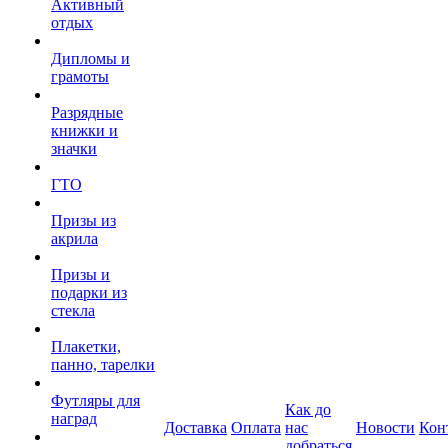
Активный
отдых
Дипломы и
грамоты
Разрядные
книжки и
значки
ГТО
Призы из
акрила
Призы и
подарки из
стекла
Плакетки,
панно, тарелки
Футляры для
Как до
наград
Доставка
Оплата
нас
Новости
Кон
добраться