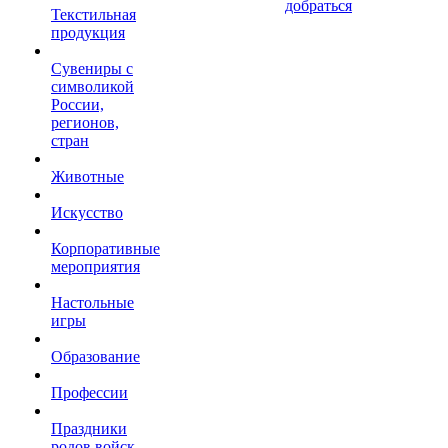
добраться
Текстильная
продукция
Сувениры с
символикой
России,
регионов,
стран
Животные
Искусство
Корпоративные
мероприятия
Настольные
игры
Образование
Профессии
Праздники
родов войск