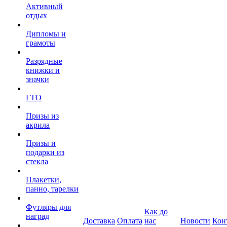
Активный
отдых
Дипломы и
грамоты
Разрядные
книжки и
значки
ГТО
Призы из
акрила
Призы и
подарки из
стекла
Плакетки,
панно, тарелки
Футляры для
Как до
наград
Доставка
Оплата
нас
Новости
Кон